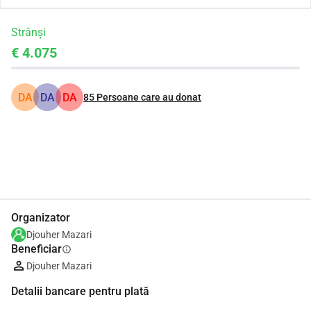
Strânși
€ 4.075
DA
DA
DA
85
Persoane care au donat
Distribuie
Donează
Organizator
Djouher Mazari
Beneficiar
info
Djouher Mazari
Detalii bancare pentru plată