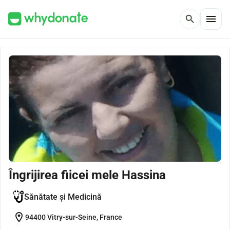
menu
search
Îngrijirea fiicei mele Hassina
Sănătate și Medicină
location_on
94400 Vitry-sur-Seine, France