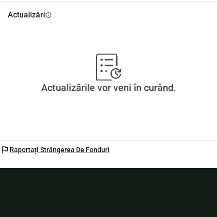
Actualizări
info
Actualizările vor veni în curând.
flag
Raportați Strângerea De Fonduri