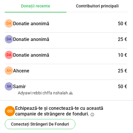
Donații recente
Contribuitori principali
Donatie anonimă
50 €
DA
Donatie anonimă
25 €
DA
Donatie anonimă
10 €
DA
Ahcene
25 €
AH
Samir
50 €
SA
Adyawi rebbi chffa nshalah 🙏
Echipează-te și conectează-te cu această
campanie de strângere de fonduri.
info
Conectați Strângeri De Fonduri