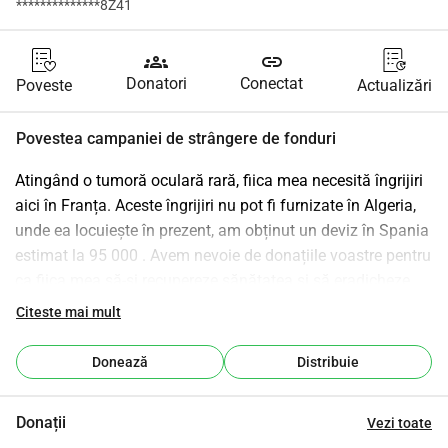
**************8Z41
groups
link
Donatori
Conectat
Poveste
Actualizări
Povestea campaniei de strângere de fonduri
Atingând o tumoră oculară rară, fiica mea necesită îngrijiri 
aici în Franța. Aceste îngrijiri nu pot fi furnizate în Algeria, 
unde ea locuiește în prezent, am obținut un deviz în Spania 
estimat la 95 000 . Avem nevoie de donațiile voastre pentru 
ca fiica mea să-și recupereze sănătatea și să eradicheze 
boala.
Citeste mai mult
Vă mulțumim pentru generozitatea voastră.
Vă rugăm să distribuiți această strângere de fonduri cât 
Donează
Distribuie
mai mult posibil.
Contăm pe generozitatea și compasiunea voastră.
Donații
Vezi toate