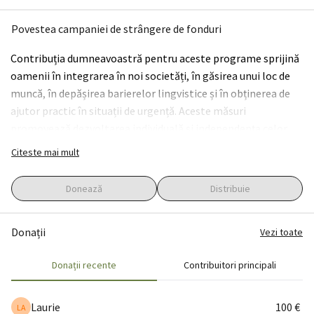
Povestea campaniei de strângere de fonduri
Contribuția dumneavoastră pentru aceste programe sprijină 
oamenii în integrarea în noi societăți, în găsirea unui loc de 
muncă, în depășirea barierelor lingvistice și în obținerea de 
ajutor practic în situații de urgență. Aceste măsuri 
promovează dezvoltarea individuală și independența celor 
afectați.
Citeste mai mult
Dumneavoastră beneficiați nu doar de avantaje personale și 
Donează
Distribuie
emoționale, cum ar fi satisfacția și împlinirea, ci și de 
avantaje sociale și financiare, cum ar fi deducerile fiscale și 
Donații
Vezi toate
construirea de rețele valoroase. În plus, contribuiți la crearea 
unei societăți mai juste și mai stabile, ceea ce aduce beneficii 
Donații recente
Contribuitori principali
atât pentru dumneavoastră, cât și pentru generațiile 
viitoare.
Laurie
100 €
LA