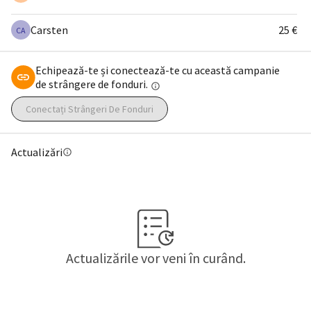
Carsten
25 €
CA
Echipează-te și conectează-te cu această campanie
de strângere de fonduri.
info
Conectați Strângeri De Fonduri
Actualizări
info
Actualizările vor veni în curând.