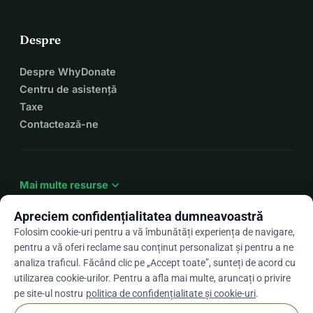
Despre
Despre WhyDonate
Centru de asistență
Taxe
Contactează-ne
expand_more
Mai multe resurse
Apreciem confidențialitatea dumneavoastră
Folosim cookie-uri pentru a vă îmbunătăți experiența de navigare,
pentru a vă oferi reclame sau conținut personalizat și pentru a ne
arrow_drop_down
Ro
analiza traficul. Făcând clic pe „Accept toate”, sunteți de acord cu
utilizarea cookie-urilor. Pentru a afla mai multe, aruncați o privire
★★★★★
4,9 / 5 pe baza a peste 500 de recenzii
pe site-ul nostru
politica de confidențialitate și cookie-uri
.