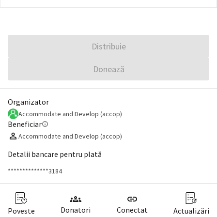
Distribuie
Donează
Organizator
Accommodate and Develop (accop)
Beneficiar
info
Accommodate and Develop (accop)
Detalii bancare pentru plată
**************3184
groups
link
Donatori
Conectat
Poveste
Actualizări