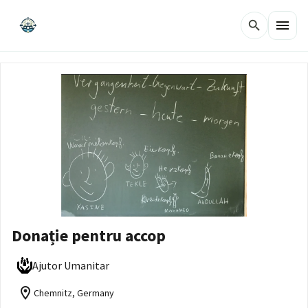
menu
search
Donație pentru accop
Ajutor Umanitar
location_on
Chemnitz, Germany