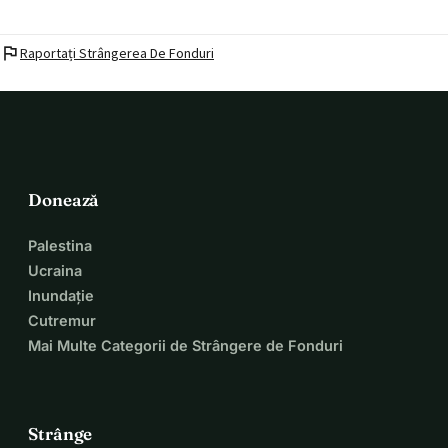
flag
Raportați Strângerea De Fonduri
Donează
Palestina
Ucraina
Inundație
Cutremur
Mai Multe Categorii de Strângere de Fonduri
Strânge