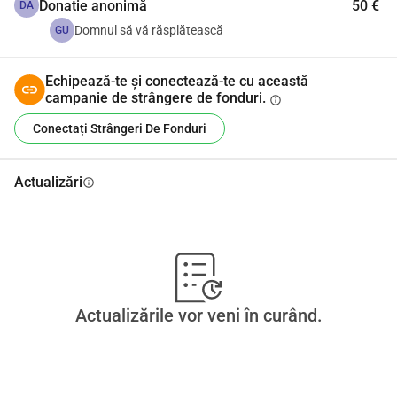
Donatie anonimă
50 €
DA
Domnul să vă răsplătească
GU
Echipează-te și conectează-te cu această
campanie de strângere de fonduri.
info
Conectați Strângeri De Fonduri
Actualizări
info
Actualizările vor veni în curând.