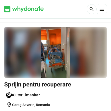
menu
search
Sprijin pentru recuperare
Ajutor Umanitar
location_on
Caraș-Severin, Romania