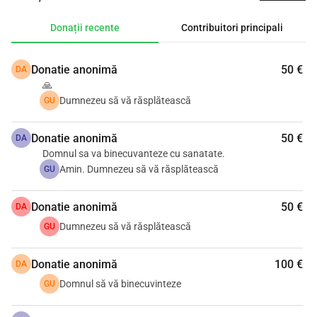
din inimă pentru sprijin, pentru rugăciuni și pentru fiecare 
gând bun. Bunătatea voastră ne oferă speranță și puterea 
Donații recente
Contribuitori principali
de a merge mai departe.
Donatie anonimă
50 €
DA
🙏
Dumnezeu să vă răsplătească
GU
Donatie anonimă
50 €
DA
Domnul sa va binecuvanteze cu sanatate.
Amin. Dumnezeu să vă răsplătească
GU
Donatie anonimă
50 €
DA
Dumnezeu să vă răsplătească
GU
Donatie anonimă
100 €
DA
Domnul să vă binecuvinteze
GU