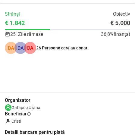
Strânși
Obiectiv
€ 1.842
€ 5.000
25
Zile rămase
36,8%
finanțat
DA
DA
DA
26
Persoane care au donat
Distribuie
Donează
Organizator
Gatapuc Uliana
Beneficiar
info
Cristi
Detalii bancare pentru plată