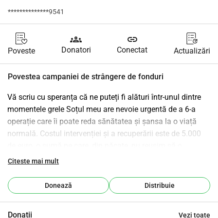
**************9541
groups
link
Donatori
Conectat
Poveste
Actualizări
Povestea campaniei de strângere de fonduri
Vă scriu cu speranța că ne puteți fi alături într-unul dintre 
momentele grele Soțul meu are nevoie urgentă de a 6-a 
operație care îi poate reda sănătatea și șansa la o viață 
normală. Costul intervenției și a recuperării este de 5.000 
de euro, o sumă pe care, din păcate, nu reușim să o 
strângem singuri într-un timp atât de scurt. Orice donație, 
Citeste mai mult
indiferent de valoare, înseamnă un pas mai aproape de 
această operație. Dacă nu puteți contribui financiar, vă 
Donează
Distribuie
rugăm din suflet să distribuiți acest mesaj. Uneori, un 
simplu gest poate face o diferență uriașă. Vă mulțumim 
Donații
Vezi toate