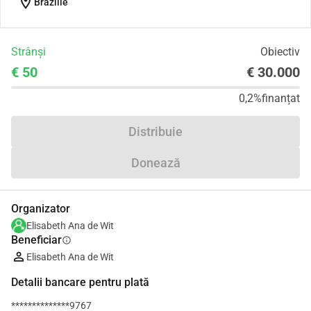
location_on
Brazilië
Strânși
Obiectiv
€ 50
€ 30.000
0,2%
finanțat
Distribuie
Donează
Organizator
Elisabeth Ana de Wit
Beneficiar
info
Elisabeth Ana de Wit
Detalii bancare pentru plată
**************9767