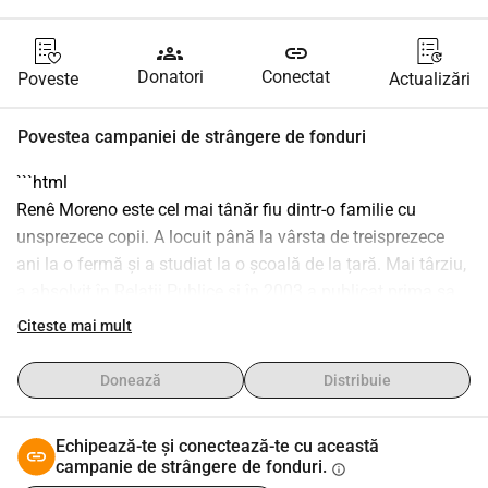
groups
link
Donatori
Conectat
Poveste
Actualizări
Povestea campaniei de strângere de fonduri
```html
Renê Moreno este cel mai tânăr fiu dintr-o familie cu 
unsprezece copii. A locuit până la vârsta de treisprezece 
ani la o fermă și a studiat la o școală de la țară. Mai târziu, 
a absolvit în Relații Publice și în 2003 a publicat prima sa 
carte pentru copii.
Citeste mai mult
Renê a trecut prin multe provocări la școală și în timpul 
procesului său de învățare. Abia ca adult a fost 
Donează
Distribuie
diagnosticat cu autism și dislexie comorbidă. Diagnosticul 
l-a ajutat să înțeleagă multe situații de critică și respingere 
Echipează-te și conectează-te cu această
pe care le-a trăit toată viața. În prezent, se simte motivat să 
campanie de strângere de fonduri.
info
își împărtășească experiențele cu dorința de a influența 