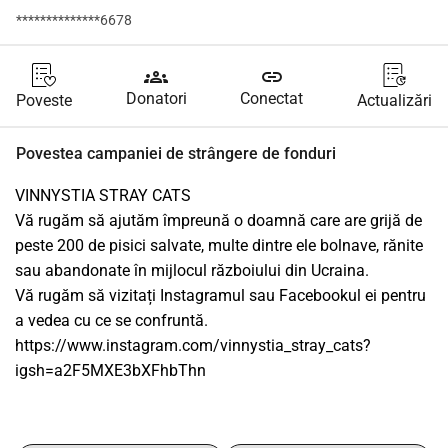
**************6678
groups
link
Donatori
Conectat
Poveste
Actualizări
Povestea campaniei de strângere de fonduri
VINNYSTIA STRAY CATS
Vă rugăm să ajutăm împreună o doamnă care are grijă de 
peste 200 de pisici salvate, multe dintre ele bolnave, rănite 
sau abandonate în mijlocul războiului din Ucraina.
Vă rugăm să vizitați Instagramul sau Facebookul ei pentru 
a vedea cu ce se confruntă.
https://www.instagram.com/vinnystia_stray_cats?
igsh=a2F5MXE3bXFhbThn