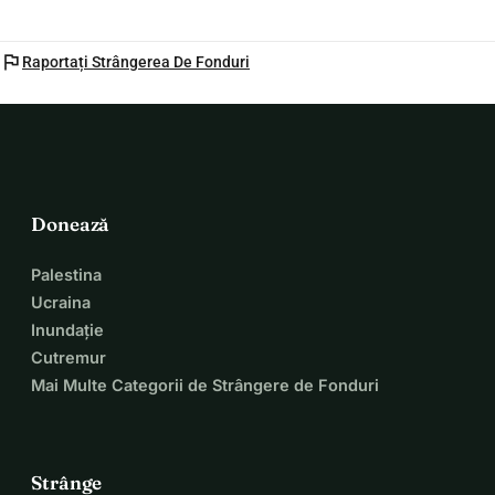
flag
Raportați Strângerea De Fonduri
Donează
Palestina
Ucraina
Inundație
Cutremur
Mai Multe Categorii de Strângere de Fonduri
Strânge