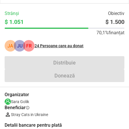
Strânși
Obiectiv
$ 1.051
$ 1.500
70,1%
finanțat
JA
JU
FR
24
Persoane care au donat
Distribuie
Donează
Organizator
Sara Golik
Beneficiar
info
Stray Cats in Ukraine
Detalii bancare pentru plată