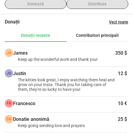
Donează
Distribuie
Donații
Vezi toate
Donații recente
Contribuitori principali
James
350 $
JA
Keep up the wonderful work and thank you!
Justin
12 $
JU
The kitties look great, I enjoy watching them heal and
grow on your Insta. Thank you for taking care of
them, they're so lucky to have you!
Francesco
10 €
FR
Donatie anonimă
25 $
DA
Keep going sending love and prayers