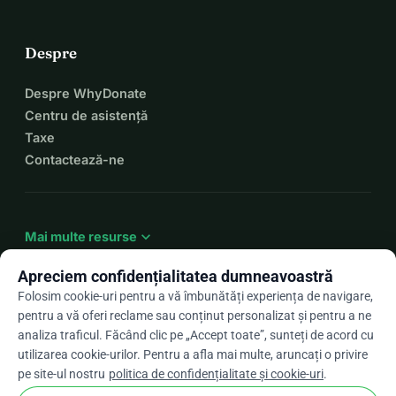
Despre
Despre WhyDonate
Centru de asistență
Taxe
Contactează-ne
expand_more
Mai multe resurse
Apreciem confidențialitatea dumneavoastră
Folosim cookie-uri pentru a vă îmbunătăți experiența de navigare,
pentru a vă oferi reclame sau conținut personalizat și pentru a ne
arrow_drop_down
Ro
analiza traficul. Făcând clic pe „Accept toate”, sunteți de acord cu
utilizarea cookie-urilor. Pentru a afla mai multe, aruncați o privire
★★★★★
4,9 / 5 pe baza a peste 500 de recenzii
pe site-ul nostru
politica de confidențialitate și cookie-uri
.