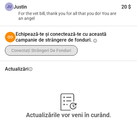
Justin
20 $
JU
For the vet bill, thank you for all that you do! You are
an angel
Echipează-te și conectează-te cu această
campanie de strângere de fonduri.
info
Conectați Strângeri De Fonduri
Actualizări
info
Actualizările vor veni în curând.