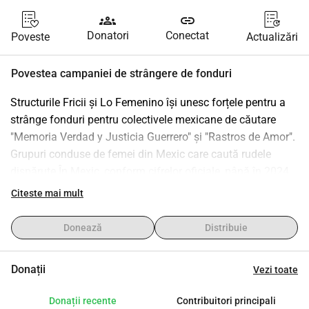
groups
link
Donatori
Conectat
Poveste
Actualizări
Povestea campaniei de strângere de fonduri
Structurile Fricii și Lo Femenino își unesc forțele pentru a 
strânge fonduri pentru colectivele mexicane de căutare 
"Memoria Verdad y Justicia Guerrero" și "Rastros de Amor". 
Grupuri conduse de femei din Mexic care caută rudele 
dispărute.În Mexic, conform cifrelor oficiale, până în 2024, 
peste 116.000 de persoane au dispărut și rămân 
Citeste mai mult
necontabilizate, dar 99% din cazuri au rămas nepedepsite. 
În plus, neglijența și corupția din cadrul instituțiilor 
Donează
Distribuie
guvernamentale au devenit un obstacol în a solicita o 
investigație. Prin urmare, mamele și rudele care caută 
Donații
Vezi toate
persoanele dragi dispărute în Mexic s-au alăturat mai 
multor colective pentru a organiza propriile activități de 
Donații recente
Contribuitori principali