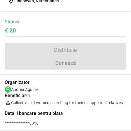
location_on
Eindhoven, Netherlands
Strânși
€ 20
Distribuie
Donează
Organizator
Andrea Aguirre
Beneficiar
info
Collectives of women searching for their disappeared relatives
Detalii bancare pentru plată
**************8350