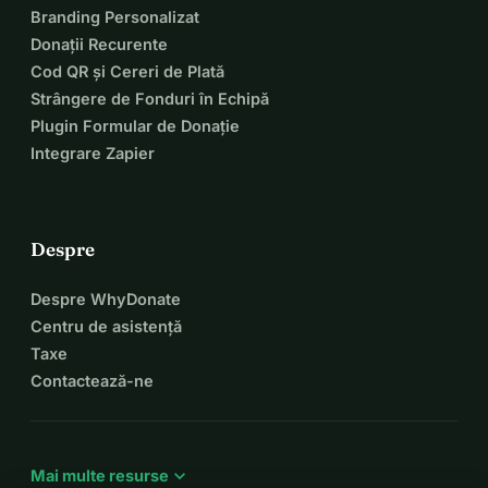
Branding Personalizat
Donații Recurente
Cod QR și Cereri de Plată
Strângere de Fonduri în Echipă
Plugin Formular de Donație
Integrare Zapier
Despre
Despre WhyDonate
Centru de asistență
Taxe
Contactează-ne
expand_more
Mai multe resurse