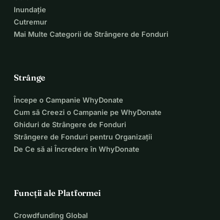
Prin donații, ne ajutați să rămânem independenți, să 
Inundație
amplificăm vocea consumatorilor de bere și să protejăm 
Cutremur
cultura berii din Europa pentru generațiile viitoare.
Mai Multe Categorii de Strângere de Fonduri
Fiecare contribuție indiferent de mărime face o diferență!
Strânge
Începe o Campanie WhyDonate
Cum să Creezi o Campanie pe WhyDonate
Ghiduri de Strângere de Fonduri
Strângere de Fonduri pentru Organizații
De Ce să ai Încredere în WhyDonate
Funcții ale Platformei
Crowdfunding Global