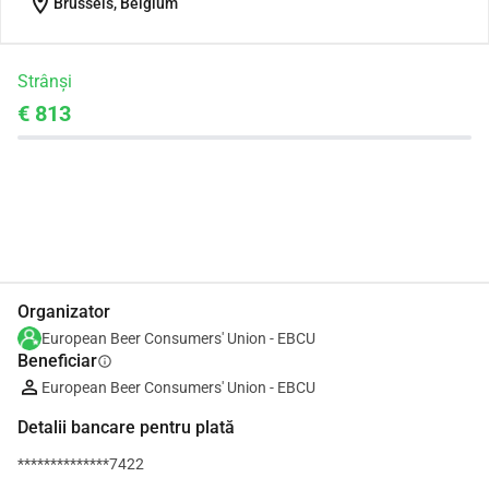
location_on
Brussels, Belgium
Strânși
€ 813
Distribuie
Donează
Organizator
European Beer Consumers' Union - EBCU
Beneficiar
info
European Beer Consumers' Union - EBCU
Detalii bancare pentru plată
**************7422