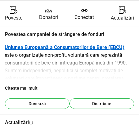
groups
link
Donatori
Conectat
Poveste
Actualizări
Povestea campaniei de strângere de fonduri
Uniunea Europeană a Consumatorilor de Bere (EBCU)
este o organizație non-profit, voluntară care reprezintă 
consumatorii de bere din întreaga Europă încă din 1990. 
Suntem independenți, nepolitici și complet motivați de 
voluntari care împărtășesc o pasiune pentru protejarea 
drepturilor consumatorilor și promovarea diversității culturii 
Citeste mai mult
berii din Europa.
Misiunea noastră este simplă: să ne asigurăm că 
Donează
Distribuie
consumatorii de bere sunt respectați, informați și 
împuterniciți
. Facem acest lucru prin:
Actualizări
info
• Promovarea transparenței și corectitudinii pe piața berii
• Sprijinirea organizațiilor naționale de consumatori de bere 