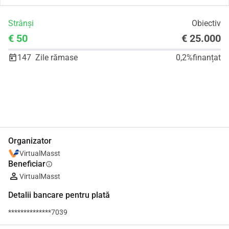
Strânși
Obiectiv
€ 50
€ 25.000
147
Zile rămase
0,2%
finanțat
Distribuie
Donează
Organizator
VirtualMasst
Beneficiar
info
VirtualMasst
Detalii bancare pentru plată
**************7039