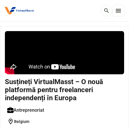
menu
search
Susțineți VirtualMasst – O nouă
platformă pentru freelanceri
independenți în Europa
Antreprenoriat
location_on
Belgium