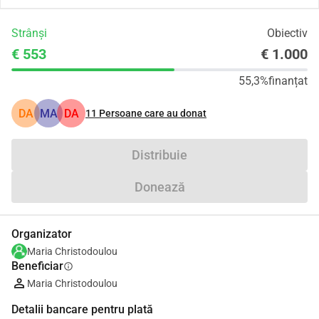
Strânși
Obiectiv
€ 553
€ 1.000
55,3%
finanțat
DA
MA
DA
11
Persoane care au donat
Distribuie
Donează
Organizator
Maria Christodoulou
Beneficiar
info
Maria Christodoulou
Detalii bancare pentru plată