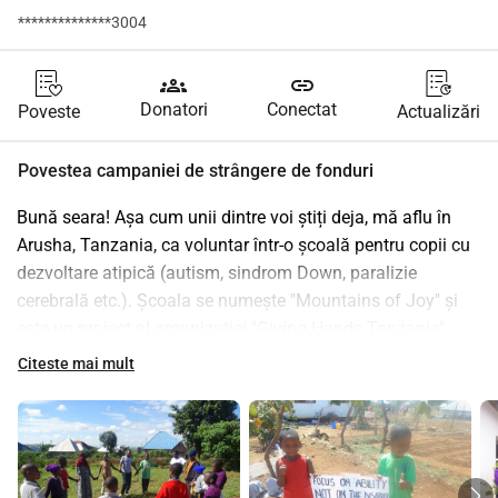
**************3004
groups
link
Donatori
Conectat
Poveste
Actualizări
Povestea campaniei de strângere de fonduri
Bună seara! Așa cum unii dintre voi știți deja, mă aflu în 
Arusha, Tanzania, ca voluntar într-o școală pentru copii cu 
dezvoltare atipică (autism, sindrom Down, paralizie 
cerebrală etc.). Școala se numește "Mountains of Joy" și 
este un proiect al organizației "Giving Hands Tanzania". 
Citeste mai mult
Câteva informații despre această școală: 
Mountains of Joy nu este finanțată de guvernul Tanzaniei. 
Este o inițiativă a unei persoane care, în ciuda dificultăților 
cu care se confruntă zilnic un cetățean al acestei țări, a 
decis să creeze un spațiu în care copiii cu dezvoltare 