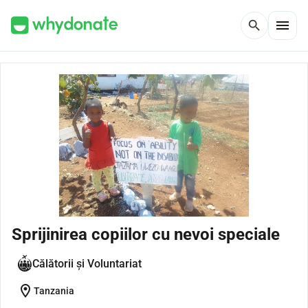
menu
search
Sprijinirea copiilor cu nevoi speciale
Călătorii și Voluntariat
location_on
Tanzania