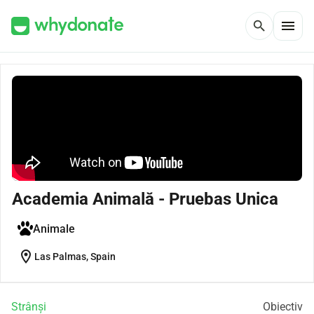
menu
search
Academia Animală - Pruebas Unica
Animale
location_on
Las Palmas, Spain
Strânși
Obiectiv