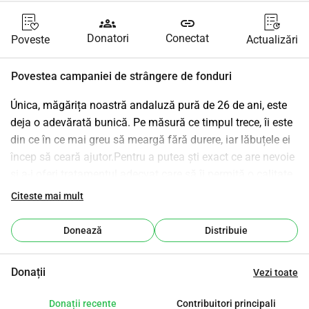
groups
link
Donatori
Conectat
Poveste
Actualizări
Povestea campaniei de strângere de fonduri
Única, măgărița noastră andaluză pură de 26 de ani, este 
deja o adevărată bunică. Pe măsură ce timpul trece, îi este 
din ce în ce mai greu să meargă fără durere, iar lăbuțele ei 
încep să ceară ajutor.Pentru a putea ști exact ce are nevoie 
și a-i oferi tratamentul adecvat care să îi permită o calitate 
mai bună a vieții, este esențial să îi facem o revizie 
Citeste mai mult
veterinară completă cu testele necesare.În acest moment, 
asumarea acestor cheltuieli devine mai complicată, așa că 
Donează
Distribuie
cerem ajutorul vostru. Fiecare mică contribuție ne apropie 
puțin mai mult de a-i oferi lui Única îngrijirea pe care o 
Donații
Vezi toate
merită în această etapă a vieții sale.Dacă vrei să faci parte 
din povestea ei și să o ajuți să continue să meargă cu mai 
Donații recente
Contribuitori principali