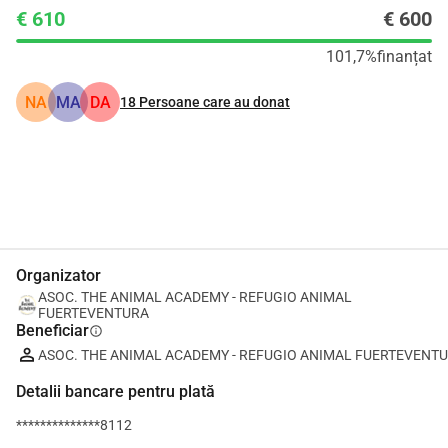
€ 610
€ 600
101,7%
finanțat
NA
MA
DA
18
Persoane care au donat
Distribuie
Donează
Organizator
ASOC. THE ANIMAL ACADEMY - REFUGIO ANIMAL
FUERTEVENTURA
Beneficiar
info
ASOC. THE ANIMAL ACADEMY - REFUGIO ANIMAL FUERTEVENT
Detalii bancare pentru plată
**************8112