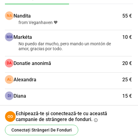
puțină durere, orice ajutor contează.
Nandita
55 €
NA
from Veganhaven 🧡
Markéta
10 €
MA
No puedo dar mucho, pero mando un montón de
amor, gracias por todo.
Donatie anonimă
20 €
DA
Alexandra
25 €
AL
Diana
15 €
DI
Echipează-te și conectează-te cu această
campanie de strângere de fonduri.
info
Conectați Strângeri De Fonduri