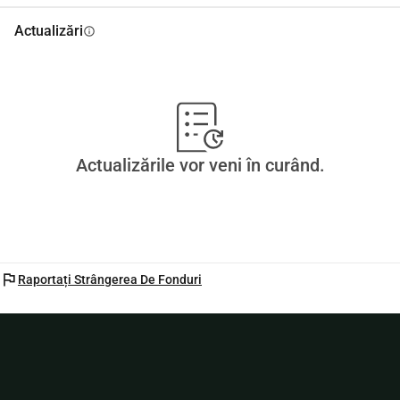
Actualizări
info
Actualizările vor veni în curând.
flag
Raportați Strângerea De Fonduri