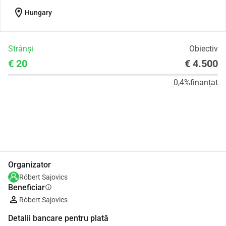
location_on
Hungary
Strânși
Obiectiv
€ 20
€ 4.500
0,4%
finanțat
Distribuie
Donează
Organizator
Róbert Sajovics
Beneficiar
info
Róbert Sajovics
Detalii bancare pentru plată