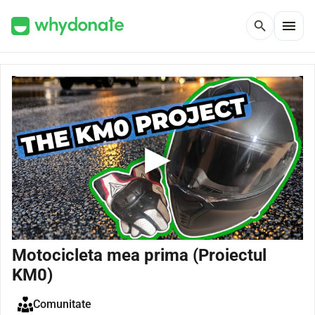
menu
search
Motocicleta mea prima (Proiectul
KM0)
Comunitate