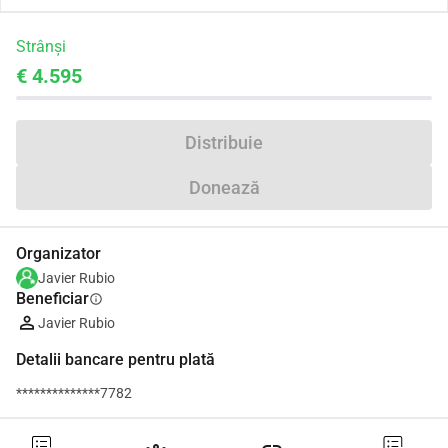
Strânși
€ 4.595
Distribuie
Donează
Organizator
Javier Rubio
Beneficiar
info
Javier Rubio
Detalii bancare pentru plată
**************7782