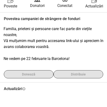
groups
link
Donatori
Conectat
Poveste
Actualizări
Povestea campaniei de strângere de fonduri
Familia, prieteni și persoane care fac parte din viețile 
noastre,
Vă mulțumim mult pentru accesarea link-ului și apreciem în 
avans colaborarea voastră.
Ne vedem pe 22 februarie la Barcelona!
Donează
Distribuie
Actualizări
info