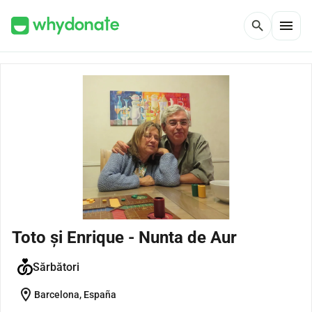
menu
search
Toto și Enrique - Nunta de Aur
Sărbători
location_on
Barcelona, España