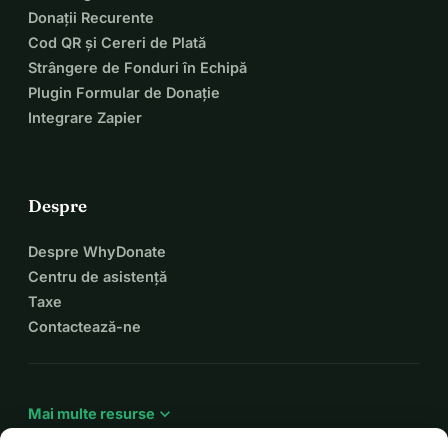
Donații Recurente
Cod QR și Cereri de Plată
Strângere de Fonduri în Echipă
Plugin Formular de Donație
Integrare Zapier
Despre
Despre WhyDonate
Centru de asistență
Taxe
Contactează-ne
expand_more
Mai multe resurse