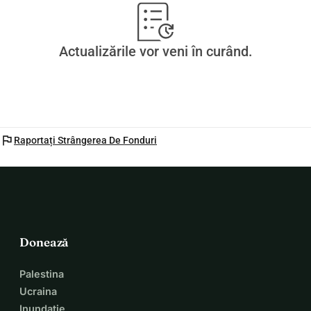
Actualizările vor veni în curând.
flag
Raportați Strângerea De Fonduri
Donează
Palestina
Ucraina
Inundație