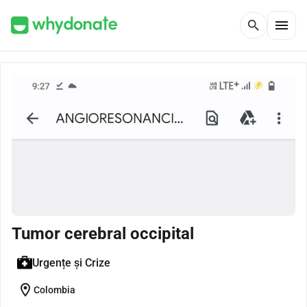
menu
search
Tumor cerebral occipital
Urgențe și Crize
location_on
Colombia