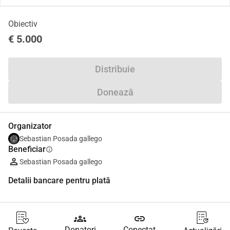
Obiectiv
€ 5.000
Distribuie
Donează
Organizator
Sebastian Posada gallego
Beneficiar
info
Sebastian Posada gallego
Detalii bancare pentru plată
groups
link
Donatori
Conectat