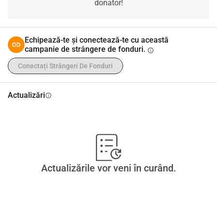
donator!
Echipează-te și conectează-te cu această
campanie de strângere de fonduri.
info
Conectați Strângeri De Fonduri
Actualizări
info
Actualizările vor veni în curând.