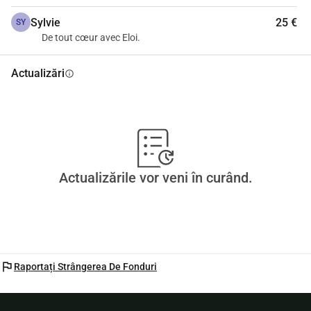
coasta Opalei, precum și urcarea pe Muntele Ventoux. Și 
Sylvie
25 €
SY
participarea la cei 20 km de la Bruxelles 2025, desigur
De tout cœur avec Eloi.
Actualizări
info
Actualizările vor veni în curând.
flag
Raportați Strângerea De Fonduri