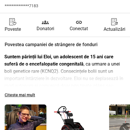
**************7183
groups
link
Donatori
Conectat
Poveste
Actualizări
Povestea campaniei de strângere de fonduri
Suntem părinții lui Eloi, un adolescent de 15 ani care 
suferă de o encefalopatie congenitală
, ca urmare a unei 
boli genetice rare (KCNQ2). Consecințele bolii sunt un 
important întârziere în dezvoltare. Eloi nu se deplasează în 
mod autonom și comunică doar prin țipete, plâns sau 
expresii faciale.
Citeste mai mult
Ceea ce îi place cel mai mult lui Eloi sunt activitățile 
senzoriale, în special în aer liber. Îi place să fie în mișcare! 
Face regulat bicicletă cu noi, a practicat deja handiski și, 
anul acesta, echipa Raiding Team , o echipă de alergători 
din satul nostru care susține sportul pentru persoanele cu 