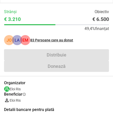
Strânși
Obiectiv
€ 3.210
€ 6.500
49,4%
finanțat
JO
LA
EM
83
Persoane care au donat
Distribuie
Donează
Organizator
Eloi Ris
Beneficiar
info
Eloi Ris
Detalii bancare pentru plată