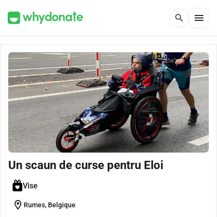
menu
search
Un scaun de curse pentru Eloi
Vise
location_on
Rumes, Belgique