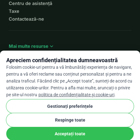
Centru de asistență
Taxe
Contactează-ne
expand_more
Mai multe resurse
Apreciem confidențialitatea dumneavoastră
Folosim cookie-uri pentru a vă îmbunătăți experiența de navigare,
pentru a vă oferi reclame sau conținut personalizat și pentru a ne
arrow_drop_down
Ro
analiza traficul. Făcând clic pe „Accept toate”, sunteți de acord cu
utilizarea cookie-urilor. Pentru a afla mai multe, aruncați o privire
★★★★★
4,9 / 5 pe baza a peste 500 de recenzii
pe site-ul nostru
politica de confidențialitate și cookie-uri
.
Gestionați preferințele
© 2012–2026
WhyDonate
Confidențialitate și cookie-uri
Respinge toate
cookie
Termeni și condiții
Setările pentru cookie-uri
stripe
Făcut în Europa
★
Partener Verificat
check
Acceptați toate