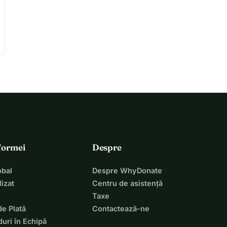
tformei
Despre
bal
Despre WhyDonate
izat
Centru de asistență
Taxe
de Plată
Contactează-ne
uri în Echipă