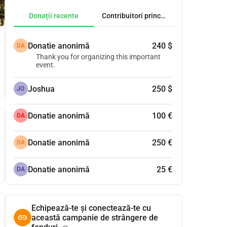
Donații recente
Contribuitori principali
Donatie anonimă
240 $
DA
Thank you for organizing this important
event.
Joshua
250 $
JO
Donatie anonimă
100 €
DA
Donatie anonimă
250 €
DA
Donatie anonimă
25 €
DA
Echipează-te și conectează-te cu
această campanie de strângere de