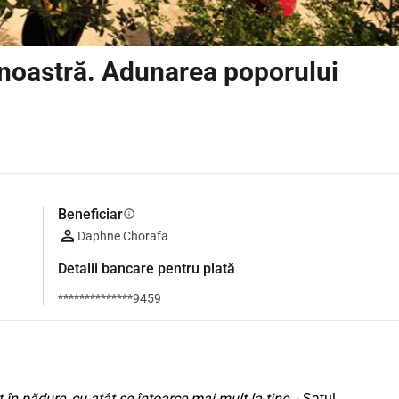
noastră. Adunarea poporului
Beneficiar
info
Daphne Chorafa
Detalii bancare pentru plată
**************9459
t în pădure, cu atât se întoarce mai mult la tine 
 - Satul 