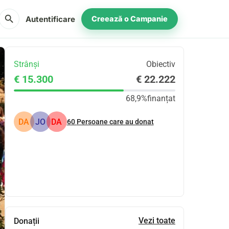
search
Autentificare
Creează o Campanie
Strânși
Obiectiv
€ 15.300
€ 22.222
68,9%
finanțat
DA
JO
DA
60
Persoane care au donat
Distribuie
Donează
Vezi toate
Donații