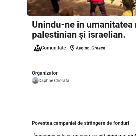
Unindu-ne în umanitatea 
palestinian și israelian.
location_on
Comunitate
Aegina, Greece
Organizator
Daphne Chorafa
Povestea campaniei de strângere de fonduri
 Încrederea este ca un ecou, cu cât strigi mai mul