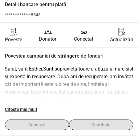
Detalii bancare pentru plată
**************8543
groups
link
Donatori
Conectat
Poveste
Actualizări
Povestea campaniei de strângere de fonduri
Salut, sunt Esther,Sunt supraviețuitoare a abuzului narcisist 
și expertă în recuperare. După ani de recuperare, am învățat 
cât de importantă este iubirea de sine, limitele și 
vindecarea. Datorită acestui parcurs, pot acum să trăiesc 
din plin și să folosesc experiența mea pentru a ajuta pe 
alții.De aceea urmez cursul de Dezvoltare Personală & 
Citeste mai mult
Comunicare Profesională. Primul an l-am plătit din propriile 
economii, dar din cauza pierderii veniturilor, nu pot face 
Donează
Distribuie
asta anul acesta. Al doilea an costă 3.750 și începe pe 9 