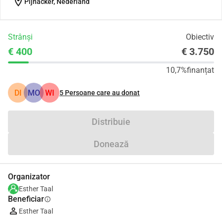
location_on
Pijnacker, Nederland
Strânși
Obiectiv
€ 400
€ 3.750
10,7%
finanțat
DI
MO
WI
5
Persoane care au donat
Distribuie
Donează
Organizator
Esther Taal
Beneficiar
info
Esther Taal