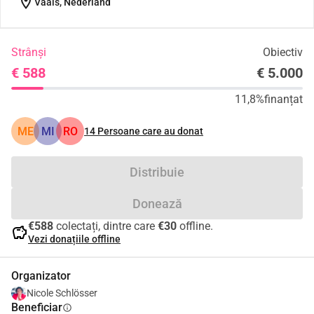
location_on
Vaals, Nederland
Strânși
Obiectiv
€ 588
€ 5.000
11,8%
finanțat
ME
MI
RO
14
Persoane care au donat
Distribuie
Donează
€588
colectați, dintre care
€30
offline.
savings
Vezi donațiile offline
Organizator
Nicole Schlösser
Beneficiar
info