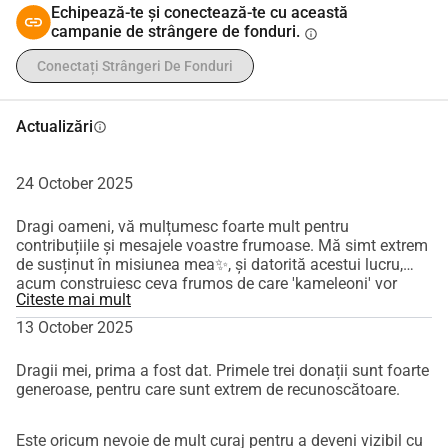
este atât de puternică, aproape nimeni nu vede durerea 
Echipează-te și conectează-te cu această
interioară. Abia când cad, apare atenția - și chiar și atunci 
campanie de strângere de fonduri.
info
cauzele mai profunde rămân adesea neobservate.
Conectați Strângeri De Fonduri
Îmi folosesc acum povestea și experiența ca sursă de 
inspirație pentru a face acest lucru vizibil. 
Actualizări
Lucrările mele constau în:
info
Prezentări: "Am fost un camaleon. Am devenit vizibil doar 
când am căzut."
24 October 2025
Autobiografia mea 
 Dacă sentimentul tău nu are voie să 
Dragi oameni, vă mulțumesc foarte mult pentru
existe 
 (va apărea în 2026)
contribuțiile și mesajele voastre frumoase. Mă simt extrem
Scrierea de bloguri despre comportamentul camaleonului, 
de susținut în misiunea mea✨, și datorită acestui lucru,
trauma invizibilă, narcisismul ascuns și identitate / sensul 
acum construiesc ceva frumos de care 'kameleoni' vor
Citeste mai mult
beneficia după ce vor participa la o prelegere sau, în
vieții.
curând, după ce vor citi cartea mea. Pas cu pas, împreună
13 October 2025
Programe, ateliere și îndrumare 1:1, inclusiv 
Kitul 
facem ca suferința invizibilă să devină vizibilă, astfel încât
Camaleonului
, 
Atelierul de a Face Talentul Invizibil Vizibil
potențialul colorat al kameleonilor din jurul nostru - adesea
Dragii mei, prima a fost dat. Primele trei donații sunt foarte
și 
adevărați multipotentiați - să poată înflori în sfârșit! 🙏🏻🌈
Traiectul de Bază al Camaleonului.
generoase, pentru care sunt extrem de recunoscătoare.
💖
Vorbescul pentru persoane fizice și profesioniști din 
domeniul sănătății mintale - pentru a demasca 
Este oricum nevoie de mult curaj pentru a deveni vizibil cu