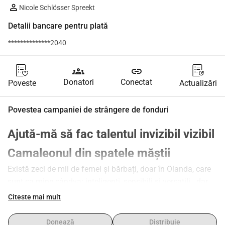
Nicole Schlösser Spreekt
Detalii bancare pentru plată
**************2040
groups
link
Donatori
Conectat
Poveste
Actualizări
Povestea campaniei de strângere de fonduri
Ajută-mă să fac talentul invizibil vizibil
Camaleonul din spatele măștii
Există zeci de mii de femei și bărbați, doar în Olanda, care 
sunt ca mine cândva: inteligenți, sensibili și versatili - dar 
fără nicio stimă de sine. Cândva, nu aveam voie să fiu 
Citeste mai mult
nimic: sentimentele și emoțiile mele, dorințele, nevoile și 
visele mele, toate laturile mele ciudate și exuberante: 
Donează
Distribuie