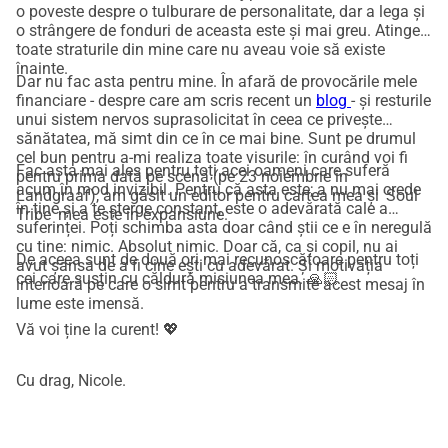
trauma invizibilă.
o poveste despre o tulburare de personalitate, dar a lega și
o strângere de fonduri de aceasta este și mai greu. Atinge
toate straturile din mine care nu aveau voie să existe
Ce face posibil sprijinul tău
înainte.
Dar nu fac asta pentru mine. În afară de provocările mele
Cu donația ta, ajuți la acoperirea costurilor asociate cu 
financiare - despre care am scris recent un
blog
- și resturile
profesionalizarea acestui mesaj: un editor hibrid pentru 
unui sistem nervos suprasolicitat în ceea ce privește
sănătatea, mă simt din ce în ce mai bine. Sunt pe drumul
cartea mea, un regizor de teatru care aprofundează 
cel bun pentru a-mi realiza toate visurile: în curând voi fi
prezentările mele și îndrumarea de la antrenorul meu de 
Fac asta mai ales pentru toți acei oameni care suferă
pentru prima dată pe scenă (pe 23 noiembrie în
acum în mod invizibil. Pentru că asta este; a nu mai crede
scriere. Astfel, mesajul meu poate fi transmis cu calitatea și 
Landgraaf), am găsit un editor pentru cartea mea și 'Soul
în tine și a te șterge constant, este o adevărată cale a
Tribe' mea este în expansiune.
impactul pe care le merită.
suferinței. Poți schimba asta doar când știi ce e în neregulă
cu tine: nimic. Absolut nimic. Doar că, ca și copil, nu ai
De aceea sunt de două ori mai recunoscătoare pentru toți
avut șansa de a fi cine ești cu adevărat. Și motivația
Facerea talentului invizibil vizibil
cei care susțin cu căldură misiunea mea. 🙏🏻
interioară pe care o simt pentru a transmite acest mesaj în
lume este imensă.
Camaleonii sunt adesea multipotentiați: gânditori creativi 
Vă voi ține la curent! 💖
cu multiple talente, care s-au ascuns sau s-au adaptat ani 
de zile. Potențialul lor nu se manifestă, în timp ce tocmai ei 
Cu drag, Nicole.
pot îndrepta societatea într-o nouă direcție - o direcție în 
care fiecare își poate arăta propria culoare.