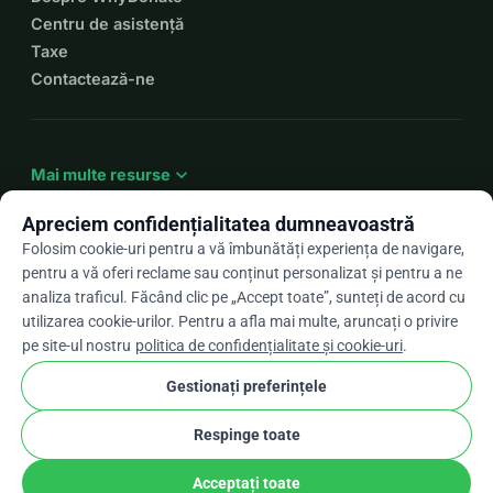
Centru de asistență
Mai multe informații despre POEMS: 
Taxe
https://neuropathie.nu/poems-zeldzame-polyneuropathie/
Contactează-ne
expand_more
Mai multe resurse
Apreciem confidențialitatea dumneavoastră
Folosim cookie-uri pentru a vă îmbunătăți experiența de navigare,
pentru a vă oferi reclame sau conținut personalizat și pentru a ne
arrow_drop_down
Ro
analiza traficul. Făcând clic pe „Accept toate”, sunteți de acord cu
utilizarea cookie-urilor. Pentru a afla mai multe, aruncați o privire
★★★★★
4,9 / 5 pe baza a peste 500 de recenzii
pe site-ul nostru
politica de confidențialitate și cookie-uri
.
Gestionați preferințele
© 2012–2026
WhyDonate
Confidențialitate și cookie-uri
Respinge toate
cookie
Termeni și condiții
Setările pentru cookie-uri
stripe
Făcut în Europa
★
Partener Verificat
check
Acceptați toate