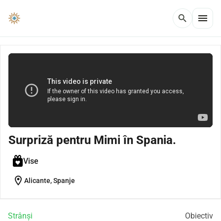
menu
search
Surpriză pentru Mimi în Spania.
Vise
location_on
Alicante, Spanje
Strânși
Obiectiv