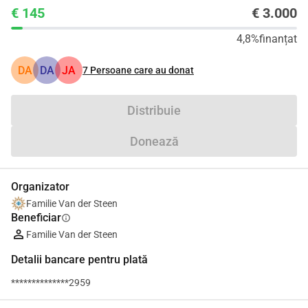
€ 145
€ 3.000
4,8%
finanțat
DA
DA
JA
7
Persoane care au donat
Distribuie
Donează
Organizator
Familie Van der Steen
Beneficiar
info
Familie Van der Steen
Detalii bancare pentru plată
**************2959