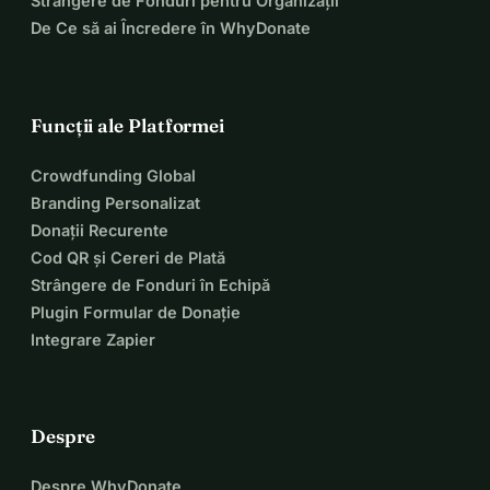
Strângere de Fonduri pentru Organizații
De Ce să ai Încredere în WhyDonate
• 
Facebook
: https://facebook.com/truustruffelvantv
(sau dă clic pe pictograma Facebook din partea de sus a 
acestei pagini)
Funcții ale Platformei
• 
Website Mimi
: https://mimilyda.wordpress.com
Crowdfunding Global
(sau dă clic pe bulina site-ului din partea de sus a acestei 
Branding Personalizat
pagini)
Donații Recurente
Cod QR și Cereri de Plată
Fiecare euro și fiecare acțiune de 
Strângere de Fonduri în Echipă
sprijin sunt binevenite. Mulțumim din 
Plugin Formular de Donație
Integrare Zapier
suflet!
Cu drag,
Despre
Wilma, Yunita & Asmara
Despre WhyDonate