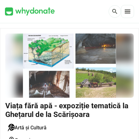
menu
search
Viața fără apă - expoziție tematică la
Ghețarul de la Scărișoara
Artă și Cultură