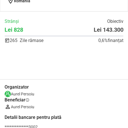
location_on
Romania
Strânși
Obiectiv
Lei 828
Lei 143.300
265
Zile rămase
0,6%
finanțat
Distribuie
Donează
Organizator
Aurel Persoiu
Beneficiar
info
Aurel Persoiu
Detalii bancare pentru plată
**************3002