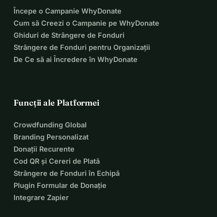
pune în aplicare sunt considerabile pentru a le permite să 
Începe o Campanie WhyDonate
profite pe deplin de această experiență formativă atât 
Cum să Creezi o Campanie pe WhyDonate
pentru ei, cât și pentru noi.
Ghiduri de Strângere de Fonduri
Strângere de Fonduri pentru Organizații
De Ce să ai Încredere în WhyDonate
Funcții ale Platformei
Crowdfunding Global
Branding Personalizat
Donații Recurente
Cod QR și Cereri de Plată
Strângere de Fonduri în Echipă
Plugin Formular de Donație
Integrare Zapier