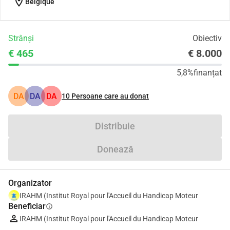
location_on
Belgique
Strânși
Obiectiv
€ 465
€ 8.000
5,8%
finanțat
DA
DA
DA
10
Persoane care au donat
Distribuie
Donează
Organizator
IRAHM (Institut Royal pour l'Accueil du Handicap Moteur
Beneficiar
info
IRAHM (Institut Royal pour l'Accueil du Handicap Moteur