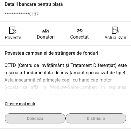
Detalii bancare pentru plată
**************0137
groups
link
Donatori
Conectat
Poveste
Actualizări
Povestea campaniei de strângere de fonduri
CETD (Centru de Învățământ și Tratament Diferențiat) este 
o școală fundamentală de învățământ specializat de tip 4. 
Asta înseamnă că primește copii cu handicap motor.
Școala se află în Woluwe-Saint-Lambert, în regiunea 
Bruxelles, și face parte dintr-un grup de școli care 
promovează deschiderea către lumea exterioară, 
Citeste mai mult
încurajând activități pedagogice care permit elevilor să se 
deschidă către ceilalți și, mai ales, să înțeleagă și să se 
Donează
Distribuie
integreze în societatea în care trăim, în ciuda diferențelor.