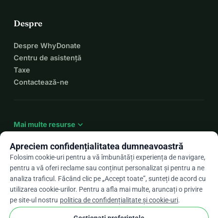
Despre
Despre WhyDonate
Centru de asistență
Taxe
Contactează-ne
expand_more
Mai multe resurse
Apreciem confidențialitatea dumneavoastră
Folosim cookie-uri pentru a vă îmbunătăți experiența de navigare,
pentru a vă oferi reclame sau conținut personalizat și pentru a ne
arrow_drop_down
Ro
analiza traficul. Făcând clic pe „Accept toate”, sunteți de acord cu
utilizarea cookie-urilor. Pentru a afla mai multe, aruncați o privire
★★★★★
4,9 / 5 pe baza a peste 500 de recenzii
pe site-ul nostru
politica de confidențialitate și cookie-uri
.