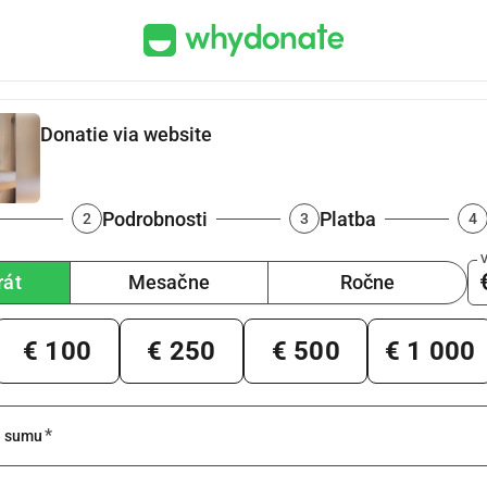
Donatie via website
Podrobnosti
Platba
2
3
4
rát
Mesačne
Ročne
€ 100
€ 250
€ 500
€ 1 000
*
e sumu