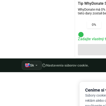
Tip WhyDonate 
WhyDonate má 0% po
tieto dary zostali 
0%
Zadajte vlastný t
arrow_drop_down
Sk
cookie
Nastavenia súborov cookie.
Ceníme si
Súbory cookie
reklám alebo o
používaním súb