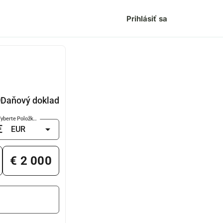
Prihlásiť sa
Daňový doklad
Vyberte Položku Mena
€
arrow_drop_down
€ 2 000