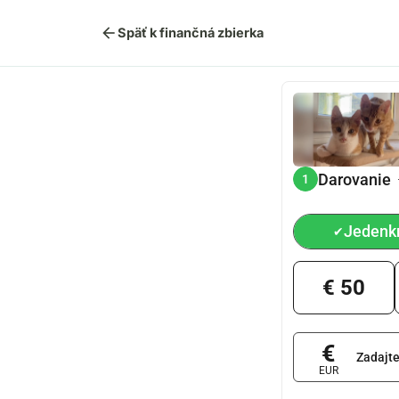
arrow_back
Späť k finančná zbierka
Darovanie
1
Jedenk
✔
€ 50
€
Zadajt
EUR