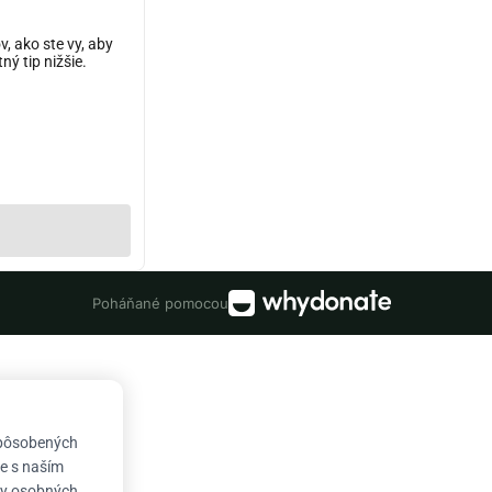
, ako ste vy, aby
ý tip nižšie.
Poháňané pomocou
spôsobených
te s naším
ny osobných