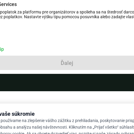
Services
platok za platformu pre organizátorov a spolieha sa na štedrosť darcov
bez poplatkov. Nastavte výšku tipu pomocou posuvníka alebo zadajte vlastn
ip
Ďalej
 vaše súkromie
 používame na zlepšenie vášho zážitku z prehliadania, poskytovanie pri
bsahu a analýzu našej návštevnosti. Kliknutím na „Prijať všetko“ súhlasí
orov cookie. Ak sa chcete dozvedieť viac, pozrite si naše
zásady ochra