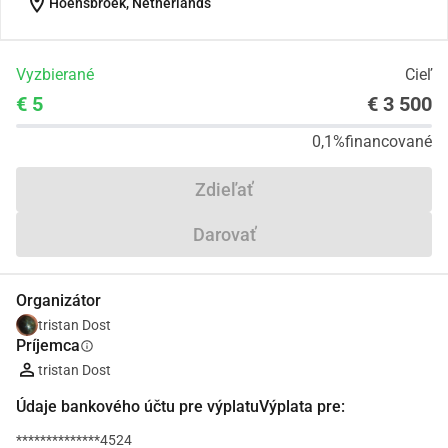
location_on
Hoensbroek, Netherlands
Vyzbierané
Cieľ
€ 5
€ 3 500
0,1%
financované
Zdieľať
Darovať
Organizátor
tristan Dost
Príjemca
info
tristan Dost
Údaje bankového účtu pre výplatuVýplata pre:
**************4524