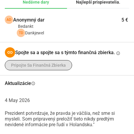
Nedávne dary
Najlepší prispievatelia.
tomto mesiaci prestať s fyzickou prácou, aby som sa 
mohol 100% sústrediť na:Štúdium uvoľnených 
Anonymný dar
5 €
AD
dokumentov. Založenie fondu a komunity na podporu. 
Bedankt
Podporu ľudí, ktorí pociťujú strach z nadchádzajúcich 
Dankjewel
TD
zmien. Aby som bol úplne jasným a čistým kanálom pre 
túto dôležitú misiu, usporiadal som si v poslednom čase 
svoj život úplne na fyzickú a mentálnu čistotu. Teraz sa 
Spojte sa a spojte sa s týmto finančná zbierka.
info
100% sústredím na svoj prirodzený stav bytia a svoj 
duchovný rast, aby som mohol poskytnúť pokoj a stabilitu, 
Pripojte Sa Finančná Zbierka
ktoré budú čoskoro veľmi potrebné. Vopred vám srdečne 
ďakujem.
Aktualizácie
info
4 May 2026
Prezident potvrdzuje, že pravda je väčšia, než sme si
mysleli. Som pripravený preložiť tieto nikdy predtým
nevidené informácie pre ľudí v Holandsku."