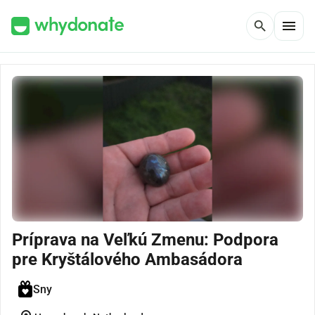
menu
search
Príprava na Veľkú Zmenu: Podpora
pre Kryštálového Ambasádora
Sny