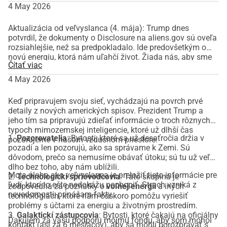
4 May 2026
Aktualizácia od veľvyslanca (4. mája): Trump dnes
potvrdil, že dokumenty o Disclosure na aliens.gov sú oveľa
rozsiahlejšie, než sa predpokladalo. Ide predovšetkým o
novú energiu, ktorá nám uľahčí život. Žiada nás, aby sme
Čítať viac
zachovali pokoj. Som tu ako sprostredkovateľ, aby som
vám s tým pomohol. Podporte misiu: [jouw WhyDonate
4 May 2026
link]"
Keď pripravujem svoju sieť, vychádzajú na povrch prvé
detaily z nových amerických spisov. Prezident Trump a
jeho tím sa pripravujú zdieľať informácie o troch rôznych
typoch mimozemskej inteligencie, ktoré už dlhší čas
1.
Pozorovatelia
: Bytosti, ktoré sa už desaťročia držia v
pozorujeme v našom vzdušnom priestore:
pozadí a len pozorujú, ako sa správame k Zemi. Sú
dôvodom, prečo sa nemusíme obávať útoku; sú tu už veľmi
dlho bez toho, aby nám ublížili.
Moja úloha ako veľvyslanca je preložiť tieto informácie pre
2.
Technologickí sprievodcovia
: Táto skupina je
ľudí, ktorí to ešte nedokážu pochopiť. Strach vzniká z
zodpovedná za poznatky o
voľnej energii
a iných
nevedomosti; prinášam fakty.
technológiách, ktoré nám čoskoro pomôžu vyriešiť
problémy s účtami za energiu a životným prostredím.
3.
Galaktickí zástupcovia
: Bytosti, ktoré čakajú na oficiálny
Ďakujem za vašu podporu môjmu fondu, aby som mohol
kontakt (asi za 6 mesiacov), aby sa mohli porozprávať s