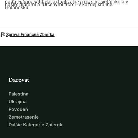
naďalej prinášať tieto aktualizácie a rozšíriť sieť pokoja v
našimi lídrami a "Určenými tromi" v každej krajine.
Holandsku!
flag
Správa Finančná Zbierka
Darovať
Palestína
Ukrajina
Povodeň
Zemetrasenie
Ďalšie Kategórie Zbierok