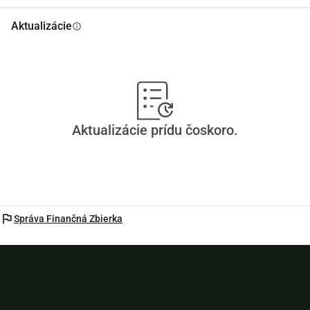
Aktualizácie
info
Aktualizácie prídu čoskoro.
flag
Správa Finančná Zbierka