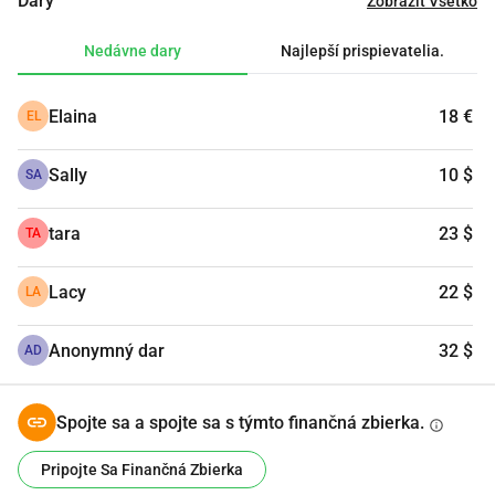
Dary
Zobraziť Všetko
Nedávne dary
Najlepší prispievatelia.
Elaina
18 €
EL
Sally
10 $
SA
tara
23 $
TA
Lacy
22 $
LA
Anonymný dar
32 $
AD
Spojte sa a spojte sa s týmto finančná zbierka.
info
Pripojte Sa Finančná Zbierka