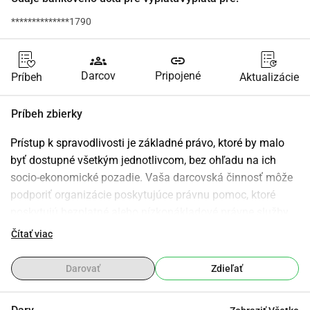
**************1790
groups
link
Darcov
Pripojené
Príbeh
Aktualizácie
Príbeh zbierky
Prístup k spravodlivosti je základné právo, ktoré by malo 
byť dostupné všetkým jednotlivcom, bez ohľadu na ich 
socio-ekonomické pozadie. Vaša darcovská činnosť môže 
podporiť organizácie poskytujúce právnu pomoc, ktoré 
poskytujú bezplatné alebo nízkonákladové právne služby 
tým, ktorí si nemôžu dovoliť zastúpenie. Podporou prístupu 
Čítať viac
k spravodlivosti môžete pomôcť zabezpečiť, aby mal každý 
spravodlivú šancu uplatniť svoje práva a žiadať nápravu.
Darovať
Zdieľať