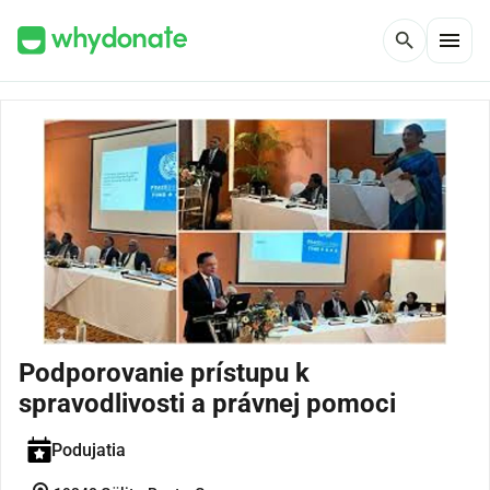
menu
search
Podporovanie prístupu k
spravodlivosti a právnej pomoci
Podujatia