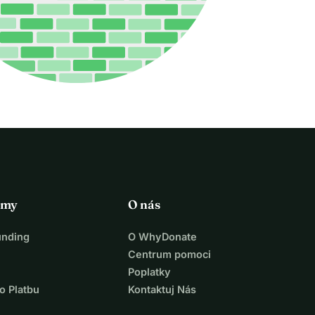
rmy
O nás
unding
O WhyDonate
Centrum pomoci
Poplatky
o Platbu
Kontaktuj Nás