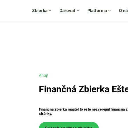
Zbierka
expand_more
Darovať
expand_more
Platforma
expand_more
O ná
Ahoj!
Finančná Zbierka Ešt
Finančná zbierka majiteľ to ešte nezverejnil finančná 
stránky.