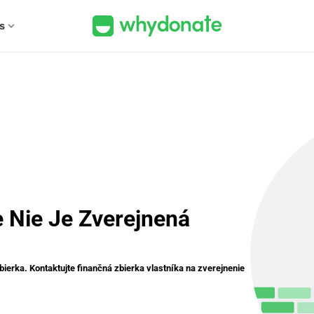
s
expand_more
e Nie Je Zverejnená
zbierka. Kontaktujte finančná zbierka vlastníka na zverejnenie