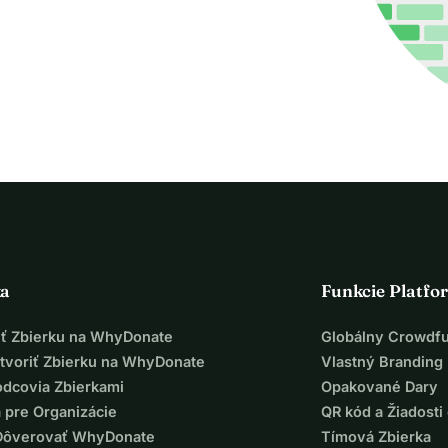
ka
Funkcie Platfo
iť Zbierku na WhyDonate
Globálny Crowdf
tvoriť Zbierku na WhyDonate
Vlastný Branding
odcovia Zbierkami
Opakované Dary
 pre Organizácie
QR kód a Žiadosti 
Dôverovať WhyDonate
Tímová Zbierka