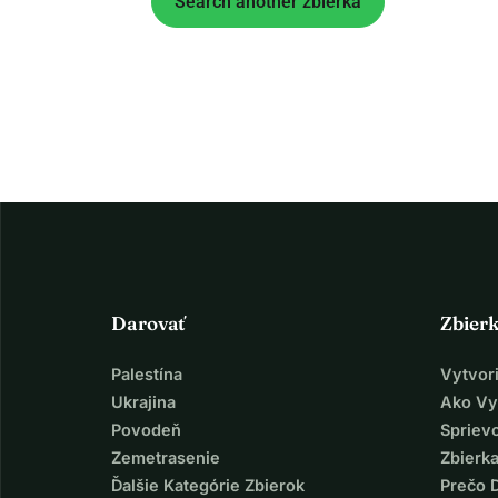
Search another zbierka
Darovať
Zbier
Palestína
Vytvor
Ukrajina
Ako Vy
Povodeň
Spriev
Zemetrasenie
Zbierka
Ďalšie Kategórie Zbierok
Prečo 