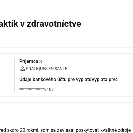
ktík v zdravotníctve
Príjemca
info
PRATIQUES EN SANTE
Údaje bankového účtu pre výplatuVýplata pre:
**************2107
red skoro 20 rokmi, som sa zaviazal poskytovať kvalitné zdroje 