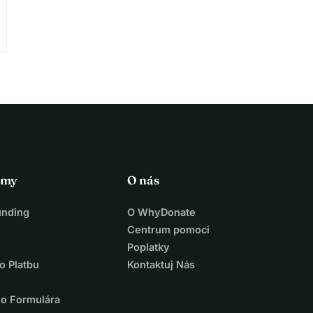
rmy
O nás
unding
O WhyDonate
Centrum pomoci
Poplatky
o Platbu
Kontaktuj Nás
ho Formulára