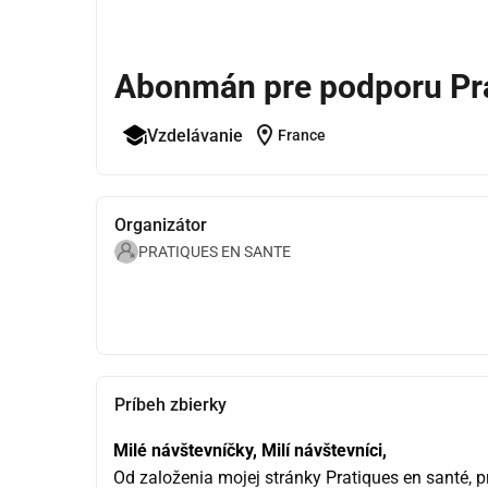
Abonmán pre podporu Pra
location_on
Vzdelávanie
France
Organizátor
PRATIQUES EN SANTE
Príbeh zbierky
Milé návštevníčky, Milí návštevníci,
Od založenia mojej stránky Pratiques en santé, p