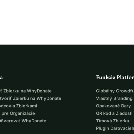
ee-1491
4 - 231.197 návštevníkov, teda 1.911 návštevníkov denne v 
ka
Funkcie Platfo
iť Zbierku na WhyDonate
Globálny Crowdf
tvoriť Zbierku na WhyDonate
Vlastný Branding
odcovia Zbierkami
Opakované Dary
 pre Organizácie
QR kód a Žiadosti 
Dôverovať WhyDonate
Tímová Zbierka
Plugin Darovacie