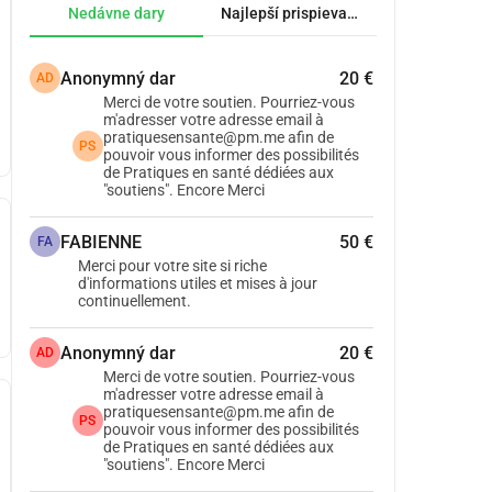
Nedávne dary
Najlepší prispievatelia.
Anonymný dar
20 €
AD
Merci de votre soutien. Pourriez-vous
m'adresser votre adresse email à
pratiquesensante@pm.me afin de
PS
pouvoir vous informer des possibilités
de Pratiques en santé dédiées aux
"soutiens". Encore Merci
FABIENNE
50 €
FA
Merci pour votre site si riche
d'informations utiles et mises à jour
continuellement.
Anonymný dar
20 €
AD
Merci de votre soutien. Pourriez-vous
m'adresser votre adresse email à
pratiquesensante@pm.me afin de
PS
pouvoir vous informer des possibilités
de Pratiques en santé dédiées aux
"soutiens". Encore Merci