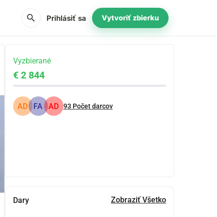
search
Prihlásiť sa
Vytvoriť zbierku
Vyzbierané
€ 2 844
AD
FA
AD
93
Počet darcov
Zdieľať
Darovať
Zobraziť Všetko
Dary