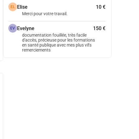
Elise
10 €
EL
Merci pour votre travail.
Evelyne
150 €
EV
documentation fouillée, très facile
d'accès, précieuse pour les formations
en santé publique avec mes plus vifs
remerciements