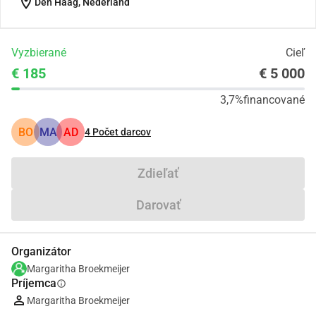
location_on
Den Haag, Nederland
Vyzbierané
Cieľ
€ 185
€ 5 000
3,7%
financované
BO
MA
AD
4
Počet darcov
Zdieľať
Darovať
Organizátor
Margaritha Broekmeijer
Príjemca
info
Margaritha Broekmeijer