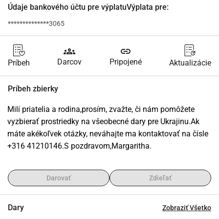
Údaje bankového účtu pre výplatuVýplata pre:
**************3065
groups
link
Darcov
Pripojené
Príbeh
Aktualizácie
Príbeh zbierky
Milí priatelia a rodina,prosím, zvažte, či nám pomôžete 
vyzbierať prostriedky na všeobecné dary pre Ukrajinu.Ak 
máte akékoľvek otázky, neváhajte ma kontaktovať na čísle 
+316 41210146.S pozdravom,Margaritha.
Darovať
Zdieľať
Dary
Zobraziť Všetko