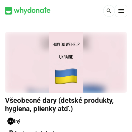
menu
search
Všeobecné dary (detské produkty,
hygiena, plienky atď.)
Iný