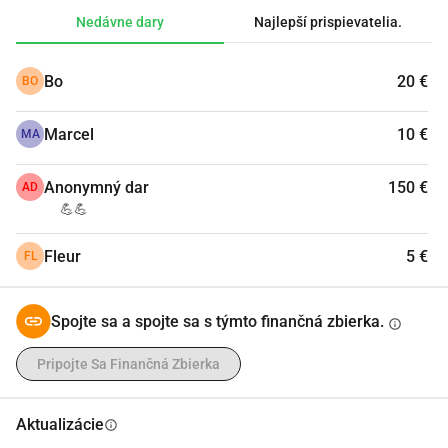
Nedávne dary
Najlepší prispievatelia.
Bo
20 €
BO
Marcel
10 €
MA
Anonymný dar
150 €
AD
💪💪
Fleur
5 €
FL
Spojte sa a spojte sa s týmto finančná zbierka.
info
Pripojte Sa Finančná Zbierka
Aktualizácie
info