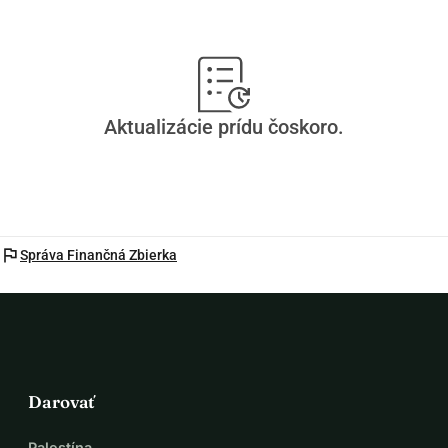
Aktualizácie prídu čoskoro.
flag
Správa Finančná Zbierka
Darovať
Palestína