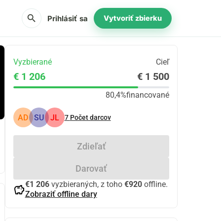
search
Prihlásiť sa
Vytvoriť zbierku
Vyzbierané
Cieľ
€ 1 206
€ 1 500
80,4%
financované
AD
SU
JL
7
Počet darcov
Zdieľať
Darovať
€1 206
vyzbieraných, z toho
€920
offline.
savings
Zobraziť offline dary