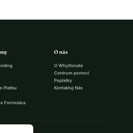
rmy
O nás
unding
O WhyDonate
Centrum pomoci
Poplatky
o Platbu
Kontaktuj Nás
ho Formulára