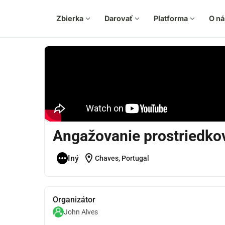
Zbierka
expand_more
Darovať
expand_more
Platforma
expand_more
O ná
Angažovanie prostriedkov
location_on
Iný
Chaves, Portugal
Organizátor
John Alves