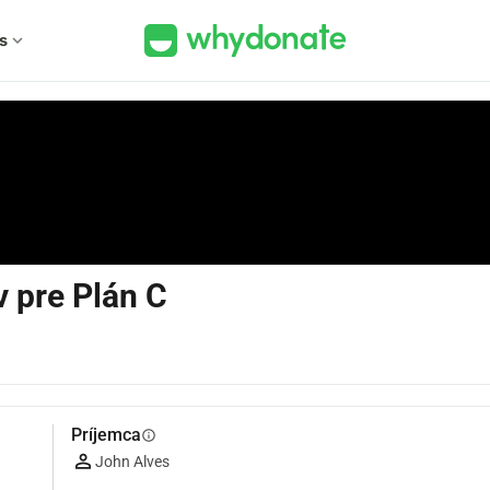
s
expand_more
 pre Plán C
Príjemca
info
John Alves