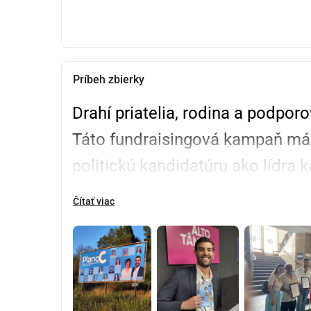
Príbeh zbierky
Drahí priatelia, rodina a podporo
Táto fundraisingová kampaň má v
politickú kandidatúru ako lídra
za 
Plán C: Hnutie občanov za C
Čítať viac
Plán C vznikol z odhodlania bežn
politika by mala byť etická, tra
ľudí. Nemáme stranícke stroje a
presvedčením, že Chaves potrebuj