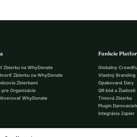
lquiler 1 veľkého billboardu, ktorý sa 
 stojí približne 1 100 , a malé "darčeky" 
y) sa pohybujú okolo 1 800 . Toto sú iba 
i, od administratívnych nákladov, 
ka
Funkcie Platfo
c bude nevyhnutná na posilnenie tejto 
iť Zbierku na WhyDonate
Globálny Crowdf
tvoriť Zbierku na WhyDonate
Vlastný Branding
odcovia Zbierkami
Opakované Dary
e môžeme vybudovať spravodlivejšiu a 
 pre Organizácie
QR kód a Žiadosti 
Dôverovať WhyDonate
Tímová Zbierka
Plugin Darovacie
Integrácia Zapier