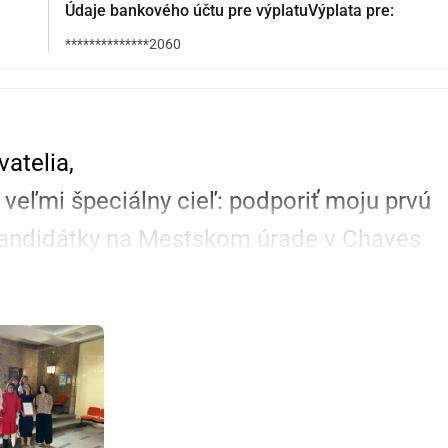
Údaje bankového účtu pre výplatuVýplata pre:
**************2060
vatelia,
eľmi špeciálny cieľ: podporiť moju prvú 
 kandidátky na Mestskom úrade v Chaves 
haves
, úplne nezávislú kandidátku.
ých občanov, ktorí veria, že miestna 
nsparentná, inkluzívna a vykonávaná 
s
 a 
pre
ni miliónové financovanie. Sme poháňaní 
e alternatívu nielen mladšiu, ale aj so 