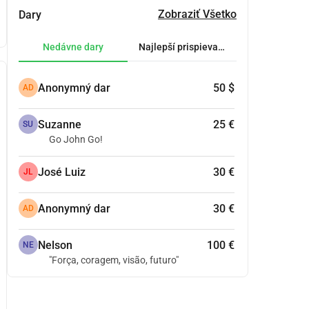
Zobraziť Všetko
Dary
Nedávne dary
Najlepší prispievatelia.
Anonymný dar
50 $
AD
Suzanne
25 €
SU
Go John Go!
José Luiz
30 €
JL
Anonymný dar
30 €
AD
Nelson
100 €
NE
"Força, coragem, visão, futuro"