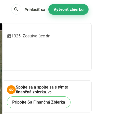
search
Prihlásiť sa
Vytvoriť zbierku
1325
Zostávajúce dni
Zdieľať
Darovať
Spojte sa a spojte sa s týmto
finančná zbierka.
info
Pripojte Sa Finančná Zbierka