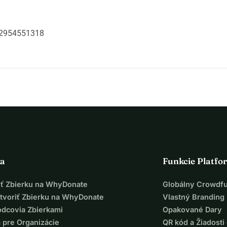
52954551318
ka
Funkcie Platfo
iť Zbierku na WhyDonate
Globálny Crowdf
tvoriť Zbierku na WhyDonate
Vlastný Branding
odcovia Zbierkami
Opakované Dary
 pre Organizácie
QR kód a Žiadosti 