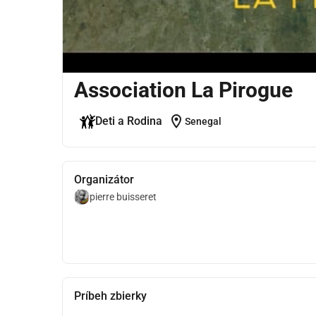
Association La Pirogue
location_on
Deti a Rodina
Senegal
Organizátor
pierre buisseret
Príbeh zbierky