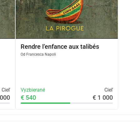
Rendre l’enfance aux talibés
Od
Francesca Napoli
Cieľ
Vyzbierané
Cieľ
 000
€ 540
€ 1 000