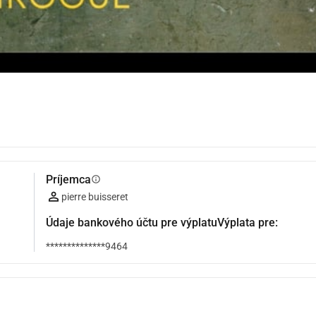
Príjemca
info
pierre buisseret
Údaje bankového účtu pre výplatuVýplata pre:
**************9464