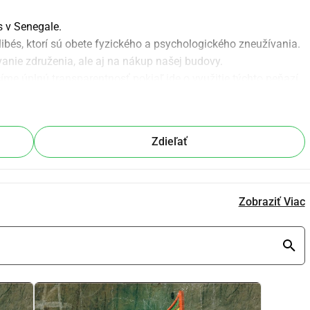
s v Senegale.
ibés, ktorí sú obete fyzického a psychologického zneužívania.
anie združenia, ale aj na nákup našej budovy.
e úplnú transparentnosť pokiaľ ide o využitie týchto peňazí.
Zdieľať
Zobraziť Viac