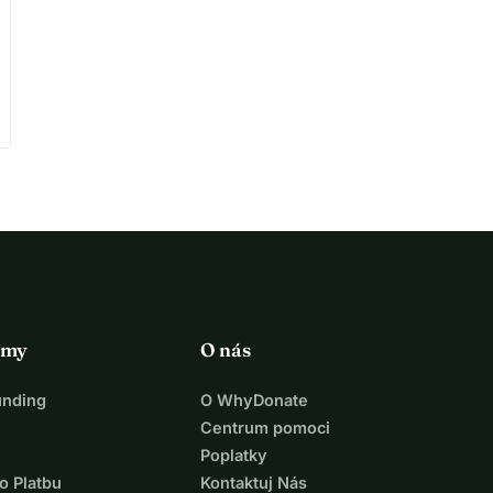
rmy
O nás
unding
O WhyDonate
Centrum pomoci
Poplatky
o Platbu
Kontaktuj Nás