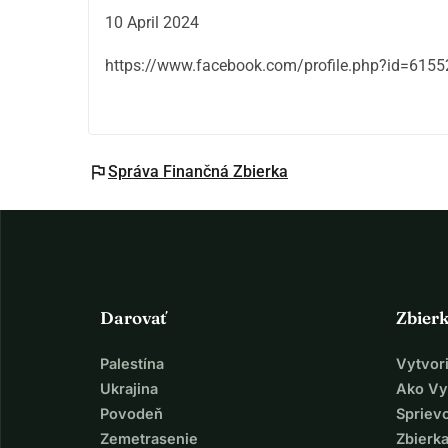
10 April 2024
https://www.facebook.com/profile.php?id=615
flag
Správa Finančná Zbierka
Darovať
Zbier
Palestína
Vytvor
Ukrajina
Ako Vy
Povodeň
Spriev
Zemetrasenie
Zbierka