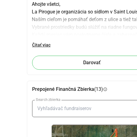
Ahojte všetci,
La Pirogue je organizácia so sídlom v Saint Loui
Naším cieľom je pomáhať deťom z ulice a tiež tal
Vybrané prostriedky budú slúžiť na riadne fungov
Každý mesiac vám poskytneme čísla a zabezpečím
Spoločne to dokážeme.
Čítať viac
Ďakujeme vopred.
La Pirogue
Darovať
Prepojené Finančná Zbierka
(13)
info
Search zbierka