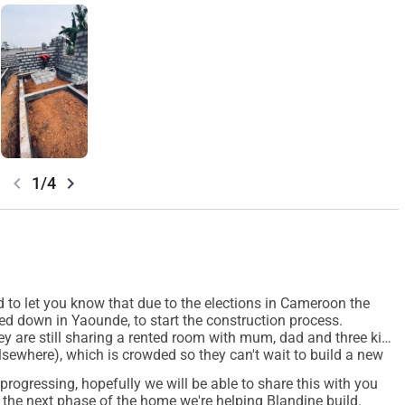
chevron_left
chevron_right
1/4
d to let you know that due to the elections in Cameroon the
led down in Yaounde, to start the construction process.
ey are still sharing a rented room with mum, dad and three kids
lsewhere), which is crowded so they can't wait to build a new
rogressing, hopefully we will be able to share this with you
d the next phase of the home we're helping Blandine build.