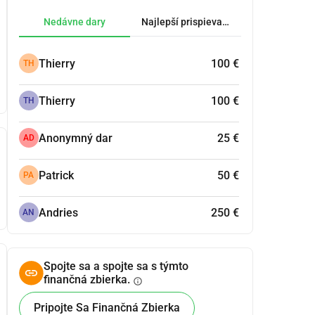
Nedávne dary
Najlepší prispievatelia.
Thierry
100 €
TH
Thierry
100 €
TH
Anonymný dar
25 €
AD
Patrick
50 €
PA
Andries
250 €
AN
Spojte sa a spojte sa s týmto
finančná zbierka.
info
Pripojte Sa Finančná Zbierka