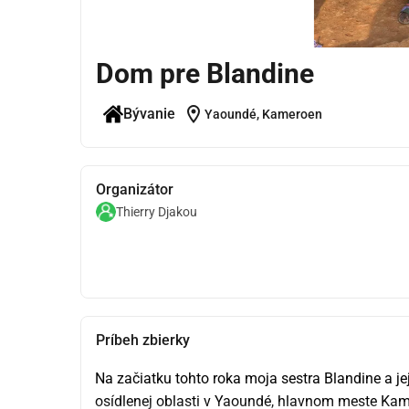
Dom pre Blandine
location_on
Bývanie
Yaoundé, Kameroen
Organizátor
Thierry Djakou
Príbeh zbierky
Na začiatku tohto roka moja sestra Blandine a je
osídlenej oblasti v Yaoundé, hlavnom meste Kam