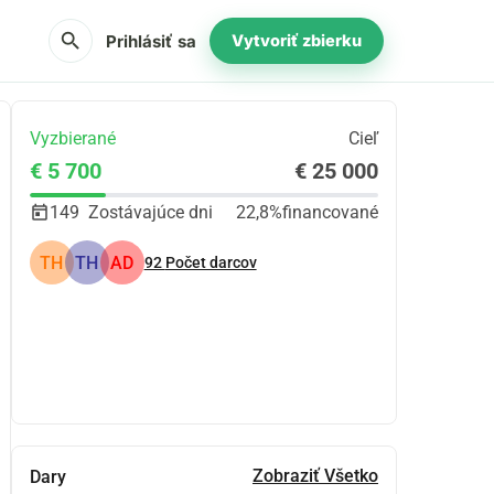
search
Prihlásiť sa
Vytvoriť zbierku
Vyzbierané
Cieľ
€ 5 700
€ 25 000
149
Zostávajúce dni
22,8%
financované
TH
TH
AD
92
Počet darcov
Zdieľať
Darovať
Zobraziť Všetko
Dary