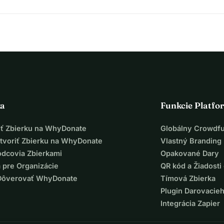
ka
Funkcie Platfo
iť Zbierku na WhyDonate
Globálny Crowdf
tvoriť Zbierku na WhyDonate
Vlastný Branding
odcovia Zbierkami
Opakované Dary
 pre Organizácie
QR kód a Žiadosti 
Dôverovať WhyDonate
Tímová Zbierka
Plugin Darovacie
Integrácia Zapier