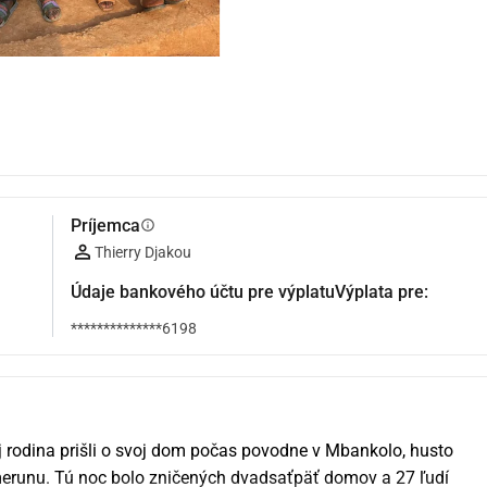
Príjemca
info
Thierry Djakou
Údaje bankového účtu pre výplatuVýplata pre:
**************6198
j rodina prišli o svoj dom počas povodne v Mbankolo, husto 
erunu. Tú noc bolo zničených dvadsaťpäť domov a 27 ľudí 