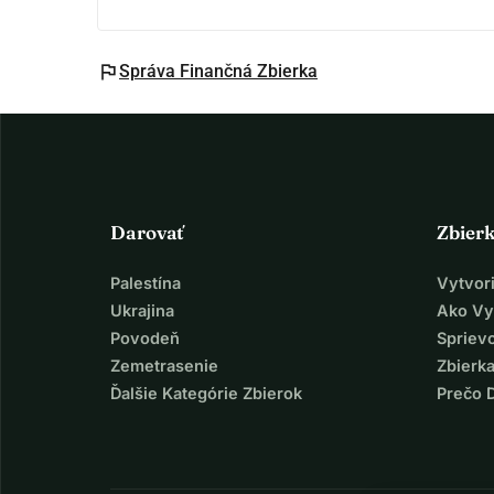
flag
Správa Finančná Zbierka
Darovať
Zbier
Palestína
Vytvor
Ukrajina
Ako Vy
Povodeň
Spriev
Zemetrasenie
Zbierka
Ďalšie Kategórie Zbierok
Prečo 