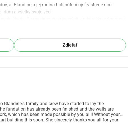
v, aj Blandine a jej rodina boli nútení ujsť v strede noci. 
oj dom a všetky svoje veci.
svoje životy. Po mesiacoch strávených v prístrešku v športovej 
om majú pri sebe len troch z piatich detí, pretože nie je 
výdavková položka, ktorá robí starostlivosť o rodinu ešte 
v prvých týždňoch nemôžu očakávať nič od obce.
Zdieľať
andine a jej rodine obnoviť ich domov, aby mohli znova 
a mohli utrácať peniaze, ktoré zarobia, na jedlo a školné pre 
eme aj k zdravším životným podmienkam pre rodinu, ako je 
olárnej energii namiesto uhlia (čo je veľmi nezdravé a 
 tento projekt nemôžeme financovať sami. Preto vás prosíme o 
 nám obnoviť dom pre Blandine?
o Blandine's family and crew have started to lay the
he fundation has already been finished and the walls are
 work, which has been made possible by you all!! Without your
rt building this soon. She sincerely thanks you all for your