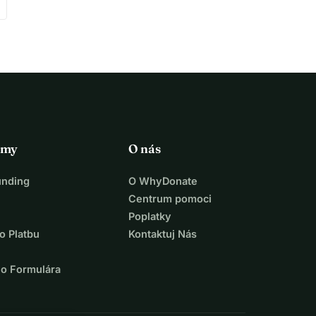
rmy
O nás
unding
O WhyDonate
Centrum pomoci
Poplatky
o Platbu
Kontaktuj Nás
ho Formulára