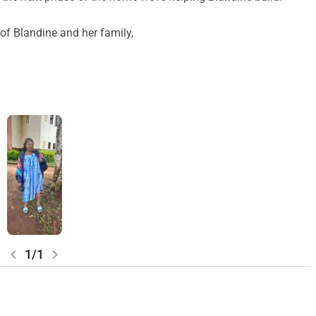
of Blandine and her family,
chevron_left
chevron_right
1/1