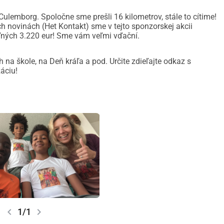
ulemborg. Spoločne sme prešli 16 kilometrov, stále to cítime!
novinách (Het Kontakt) sme v tejto sponzorskej akcii
teľných 3.220 eur! Sme vám veľmi vďační.
 na škole, na Deň kráľa a pod. Určite zdieľajte odkaz s
áciu!
chevron_left
chevron_right
1/1