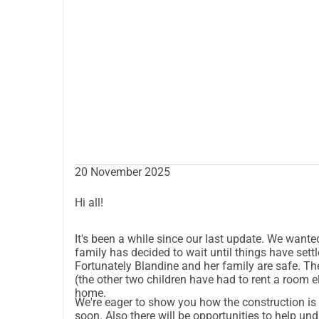
20 November 2025
Hi all!
It's been a while since our last update. We wante
family has decided to wait until things have sett
Fortunately Blandine and her family are safe. Th
(the other two children have had to rent a room e
home.
We're eager to show you how the construction is p
soon. Also there will be opportunities to help un