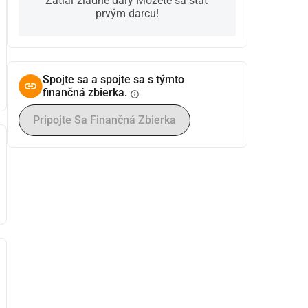
Zatiaľ žiadne dary Môžete sa stať
prvým darcu!
Spojte sa a spojte sa s týmto
finančná zbierka.
info
Pripojte Sa Finančná Zbierka