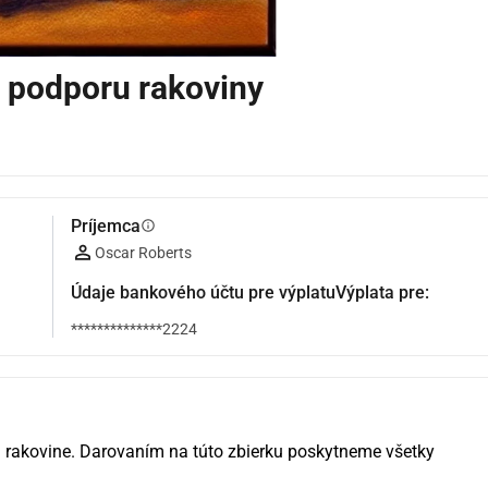
 podporu rakoviny
Príjemca
info
Oscar Roberts
Údaje bankového účtu pre výplatuVýplata pre:
**************2224
i rakovine. Darovaním na túto zbierku poskytneme všetky 