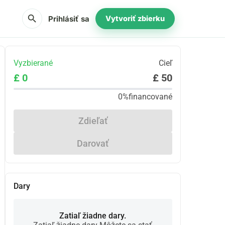
search
Prihlásiť sa
Vytvoriť zbierku
Vyzbierané
Cieľ
£ 0
£ 50
0%
financované
Zdieľať
Darovať
Dary
Zatiaľ žiadne dary.