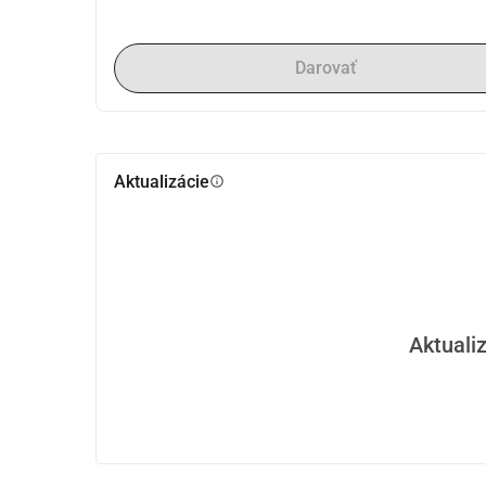
Darovať
Aktualizácie
info
Aktualiz