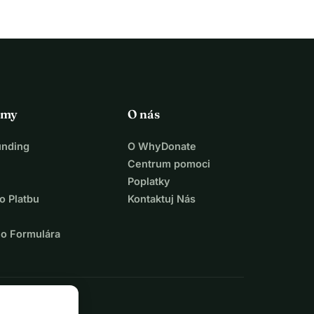
rmy
O nás
unding
O WhyDonate
Centrum pomoci
Poplatky
o Platbu
Kontaktuj Nás
ho Formulára