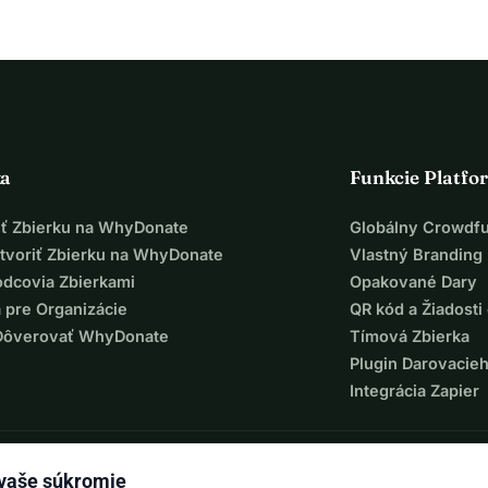
ka
Funkcie Platfo
iť Zbierku na WhyDonate
Globálny Crowdf
tvoriť Zbierku na WhyDonate
Vlastný Branding
odcovia Zbierkami
Opakované Dary
 pre Organizácie
QR kód a Žiadosti 
Dôverovať WhyDonate
Tímová Zbierka
Plugin Darovacie
Integrácia Zapier
 vaše súkromie