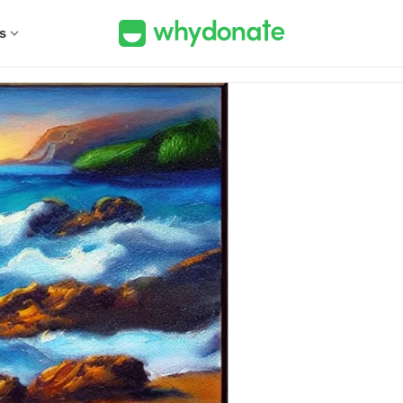
s
expand_more