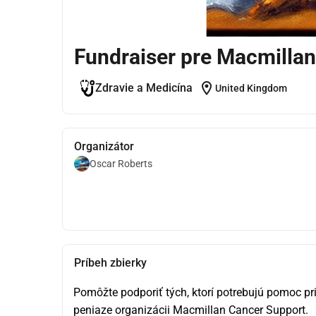
Fundraiser pre Macmillan
location_on
Zdravie a Medicína
United Kingdom
Organizátor
Oscar Roberts
Príbeh zbierky
Pomôžte podporiť tých, ktorí potrebujú pomoc pr
peniaze organizácii Macmillan Cancer Support.