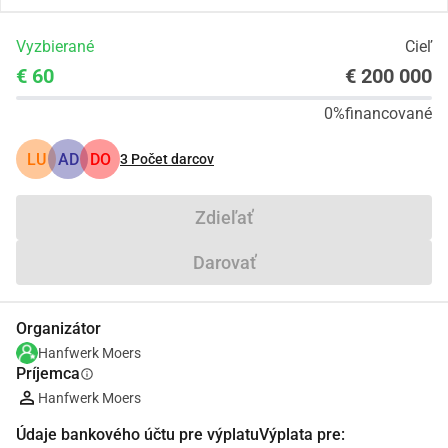
Vyzbierané
Cieľ
€ 60
€ 200 000
0%
financované
LU
AD
DO
3
Počet darcov
Zdieľať
Darovať
Organizátor
Hanfwerk Moers
Príjemca
info
Hanfwerk Moers
Údaje bankového účtu pre výplatuVýplata pre: