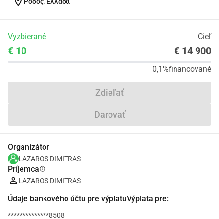
location_on
Ρόδος, Ελλάδα
Vyzbierané
Cieľ
€ 10
€ 14 900
0,1%
financované
Zdieľať
Darovať
Organizátor
LAZAROS DIMITRAS
Príjemca
info
LAZAROS DIMITRAS
Údaje bankového účtu pre výplatuVýplata pre:
**************8508