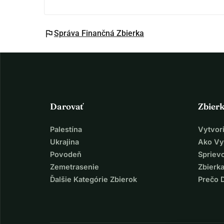
flag
Správa Finančná Zbierka
Darovať
Zbier
Palestína
Vytvor
Ukrajina
Ako Vy
Povodeň
Spriev
Zemetrasenie
Zbierka
Ďalšie Kategórie Zbierok
Prečo 