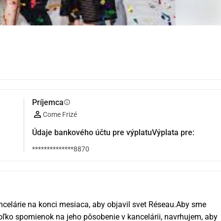
Príjemca
info
Come Frizé
Údaje bankového účtu pre výplatuVýplata pre:
**************8870
ncelárie na konci mesiaca, aby objavil svet Réseau.Aby sme 
oľko spomienok na jeho pôsobenie v kancelárii, navrhujem, aby 