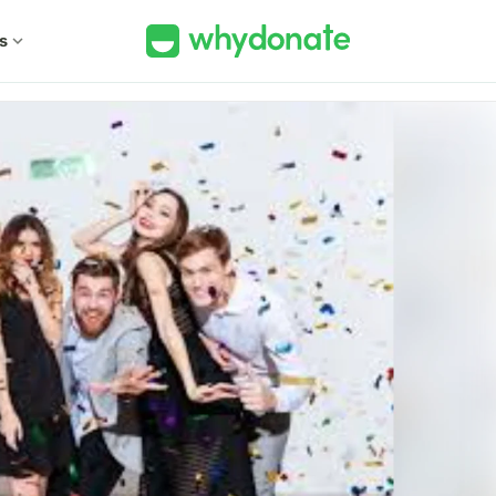
s
expand_more