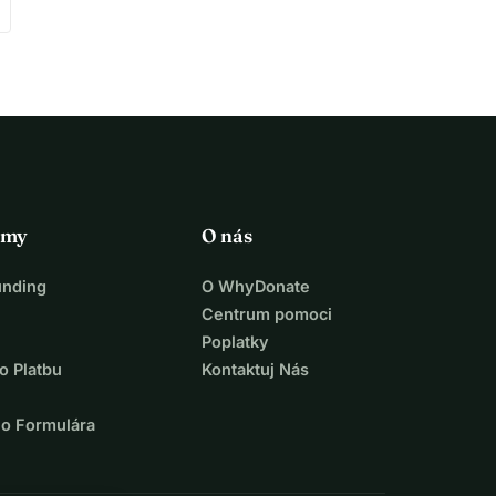
rmy
O nás
unding
O WhyDonate
Centrum pomoci
Poplatky
o Platbu
Kontaktuj Nás
ho Formulára