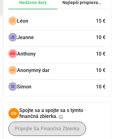
Nedávne dary
Najlepší prispievatelia.
Léon
15 €
LÉ
Jeanne
10 €
JE
Anthony
10 €
AN
Anonymný dar
10 €
AD
Simon
10 €
SI
Spojte sa a spojte sa s týmto
finančná zbierka.
info
Pripojte Sa Finančná Zbierka