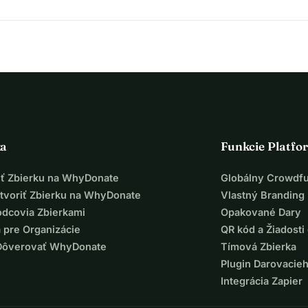
ka
Funkcie Platfo
iť Zbierku na WhyDonate
Globálny Crowdf
tvoriť Zbierku na WhyDonate
Vlastný Branding
odcovia Zbierkami
Opakované Dary
 pre Organizácie
QR kód a Žiadosti 
Dôverovať WhyDonate
Tímová Zbierka
Plugin Darovacie
Integrácia Zapier