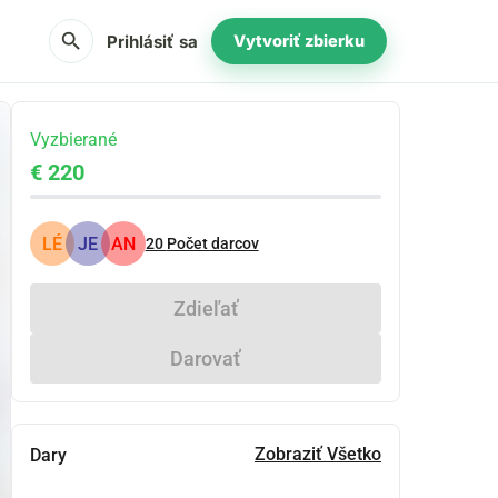
search
Prihlásiť sa
Vytvoriť zbierku
Vyzbierané
€ 220
LÉ
JE
AN
20
Počet darcov
Zdieľať
Darovať
Zobraziť Všetko
Dary