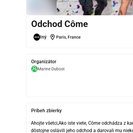
Odchod Côme
location_on
Iný
Paris, France
Organizátor
Marine Dubost
Príbeh zbierky
Ahojte všetci,Ako iste viete, Côme odchádza z ka
dôstojne oslávili jeho odchod a darovali mu niek