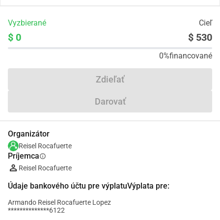
Vyzbierané
Cieľ
$ 0
$ 530
0%
financované
Zdieľať
Darovať
Organizátor
Reisel Rocafuerte
Príjemca
info
Reisel Rocafuerte
Údaje bankového účtu pre výplatuVýplata pre:
Armando Reisel Rocafuerte Lopez
**************6122