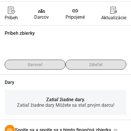
groups
link
Darcov
Pripojené
Príbeh
Aktualizácie
Príbeh zbierky
Darovať
Zdieľať
Dary
Zatiaľ žiadne dary.
Zatiaľ žiadne dary Môžete sa stať prvým darcu!
Spojte sa a spojte sa s týmto finančná zbierka.
info