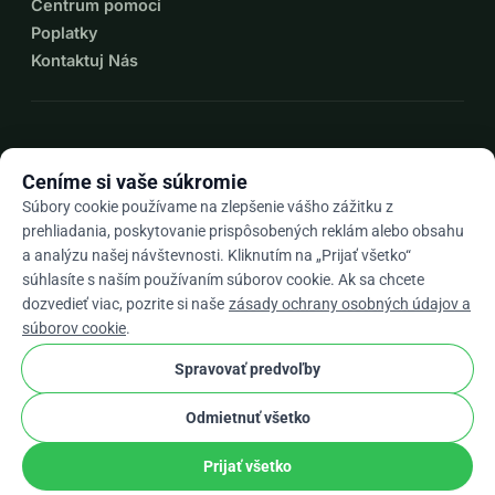
Centrum pomoci
Poplatky
Kontaktuj Nás
expand_more
Viac zdrojov
Ceníme si vaše súkromie
Súbory cookie používame na zlepšenie vášho zážitku z
prehliadania, poskytovanie prispôsobených reklám alebo obsahu
a analýzu našej návštevnosti. Kliknutím na „Prijať všetko“
arrow_drop_down
Sk
súhlasíte s naším používaním súborov cookie. Ak sa chcete
dozvedieť viac, pozrite si naše
zásady ochrany osobných údajov a
★★★★★
4,9 / 5 na základe 500+ recenzií
súborov cookie
.
Spravovať predvoľby
© 2012–2026
WhyDonate
Súkromie a cookies
Odmietnuť všetko
cookie
Obchodné podmienky
Nastavenia súborov cookie.
stripe
Vyrobené v Európe
★
Overený Partner
check
Prijať všetko