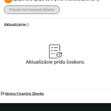
Pripojte Sa Finančná Zbierka
Aktualizácie
info
Aktualizácie prídu čoskoro.
flag
Správa Finančná Zbierka