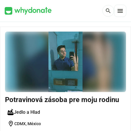
menu
search
Potravinová zásoba pre moju rodinu
Jedlo a Hlad
location_on
CDMX, México