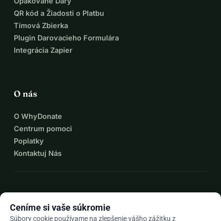
Opakované Dary
QR kód a Žiadosti o Platbu
Tímová Zbierka
Plugin Darovacieho Formulára
Integrácia Zapier
O nás
O WhyDonate
Centrum pomoci
Poplatky
Kontaktuj Nás
expand_more
Viac zdrojov
Ceníme si vaše súkromie
Súbory cookie používame na zlepšenie vášho zážitku z