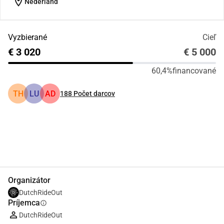
location_on
Nederland
Vyzbierané
Cieľ
€ 3 020
€ 5 000
60,4%
financované
TH
LU
AD
188
Počet darcov
Zdieľať
Darovať
Organizátor
DutchRideOut
Príjemca
info
DutchRideOut