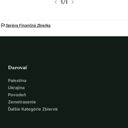
chevron_left
chevron_right
1/1
flag
Správa Finančná Zbierka
Darovať
Palestína
Ukrajina
Povodeň
Zemetrasenie
Ďalšie Kategórie Zbierok