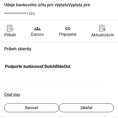
Údaje bankového účtu pre výplatuVýplata pre:
**************1285
groups
link
Darcov
Pripojené
Príbeh
Aktualizácie
Príbeh zbierky
 Podporte budúcnosť DutchRideOut
Tisíce motocyklov. 20 nástupných miest. Jeden cieľ.
Tento rok sme spoločne napísali históriu s Mega Ride Out 
Čítať viac
2025, ktorá prilákala viac ako 5.000 jazdcov, tisíce divákov 
a atmosféru, na ktorú nikto nezabudne.
Darovať
Zdieľať