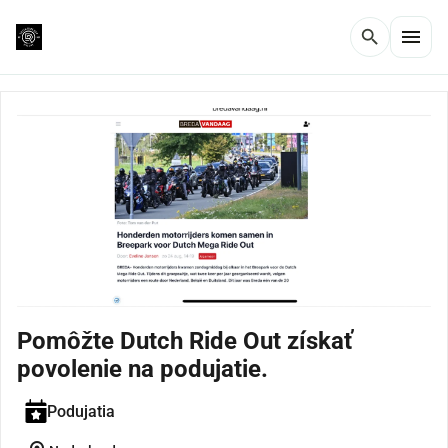
menu
search
Pomôžte Dutch Ride Out získať
povolenie na podujatie.
Podujatia