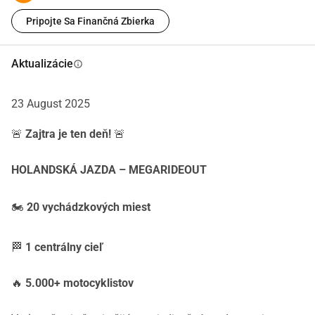
Ty si bol/a pri tom. Ty si to zažil/a. Pomôž nám malým 
Pripojte Sa Finančná Zbierka
príspevkom, aby sme mohli urobiť ďalší Mega Ride Out 
ešte lepším, bezpečnejším a väčším.
Aktualizácie
info
Spoločne udržíme DutchRideOut nažive.
23 August 2025
Daruj teraz a pomôž budovať budúcnosť.
🚨
Zajtra je ten deň!
🚨
HOLANDSKÁ JAZDA – MEGARIDEOUT
🏍️
20 vychádzkových miest
🏁
1 centrálny cieľ
🔥
5.000+ motocyklistov