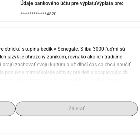
Údaje bankového účtu pre výplatuVýplata pre:
**************4520
pre etnickú skupinu bedik v Senegale. S iba 3000 ľuďmi sú 
ch jazyk je ohrozený zánikom, rovnako ako ich tradičné 
prajú zachovať svoju kultúru a už dlhší čas sa chcú naučiť 
ola ponúkne mimoškolské aktivity pre deti a dospievajúcich 
 Podporiť gramotnosť v jazyku bedik, 2) Posilniť prenos 
projektu s názvom Giñana Books, ktorý vyvrcholil 
Zdieľať
edik.