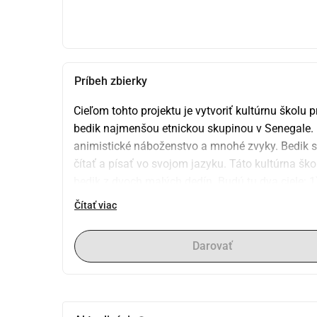
Príbeh zbierky
Cieľom tohto projektu je vytvoriť kultúrnu školu 
bedik najmenšou etnickou skupinou v Senegale. I
animistické náboženstvo a mnohé zvyky. Bedik si 
čítať a písať vo svojom jazyku. Táto kultúrna šk
bedik z dvoch malých dedín. Budú tu dva ciele: 1)
kultúry bedik.
Čítať viac
Tento projekt je pokračovaním predchádzajúceho 
Darovať
publikovaním Becësal , zbierky ústnej literatúry b