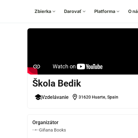
Zbierka
expand_more
Darovať
expand_more
Platforma
expand_more
O ná
Škola Bedik
location_on
Vzdelávanie
31620 Huarte, Spain
Organizátor
Giñana Books