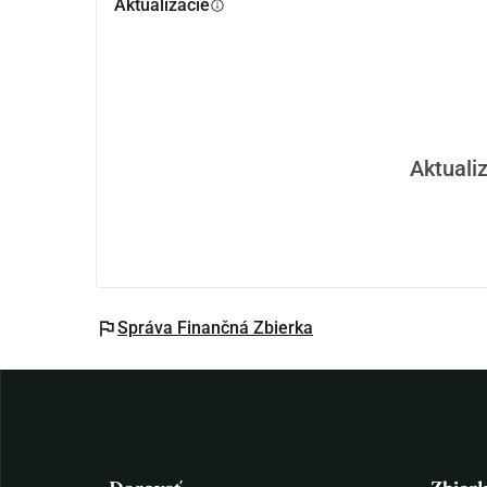
Aktualizácie
info
Aktualiz
flag
Správa Finančná Zbierka