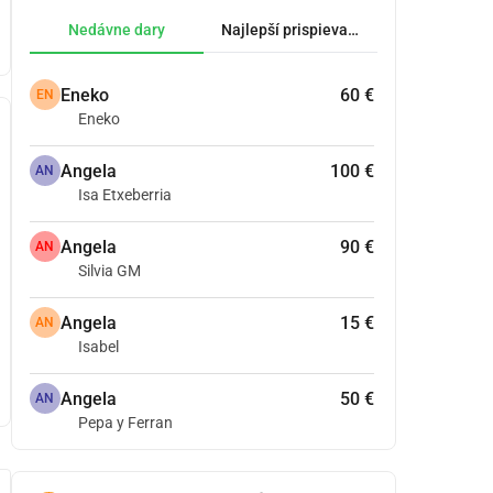
Nedávne dary
Najlepší prispievatelia.
Eneko
60 €
EN
Eneko
Angela
100 €
AN
Isa Etxeberria
Angela
90 €
AN
Silvia GM
Angela
15 €
AN
Isabel
Angela
50 €
AN
Pepa y Ferran