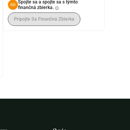
Spojte sa a spojte sa s týmto
finančná zbierka.
info
Pripojte Sa Finančná Zbierka