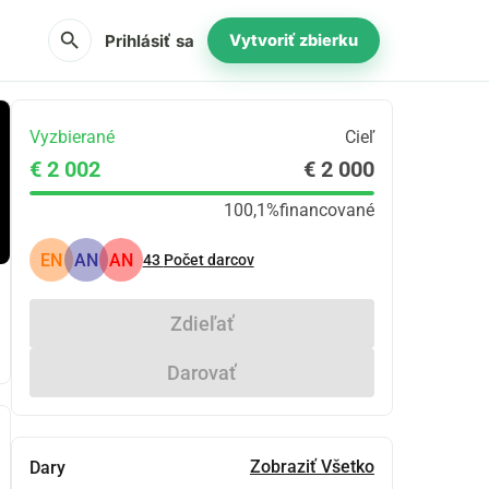
search
Prihlásiť sa
Vytvoriť zbierku
Vyzbierané
Cieľ
€ 2 002
€ 2 000
100,1%
financované
EN
AN
AN
43
Počet darcov
Zdieľať
Darovať
Zobraziť Všetko
Dary