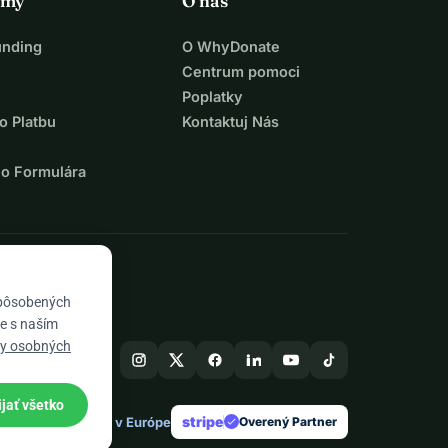
rmy
O nás
unding
O WhyDonate
Centrum pomoci
Poplatky
o Platbu
Kontaktuj Nás
ho Formulára
spôsobených
te s naším
ny osobných
ijať všetko
stripe
Vyrobené v Európe
★
Overený Partner
check