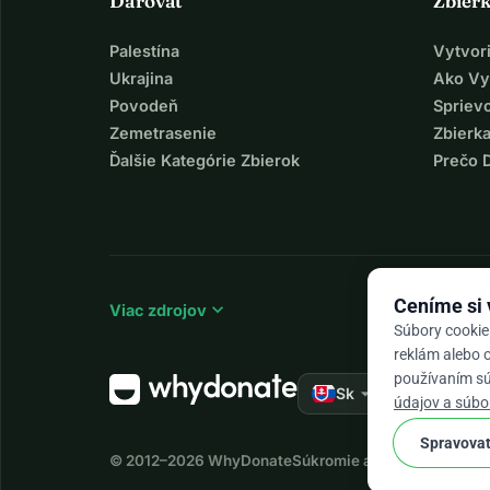
Darovať
Zbier
Palestína
Vytvor
Ukrajina
Ako Vy
Povodeň
Spriev
Zemetrasenie
Zbierka
Ďalšie Kategórie Zbierok
Prečo 
Ceníme si
expand_more
Viac zdrojov
Súbory cookie
reklám alebo o
používaním súb
arrow_drop_down
★★★★★
Sk
4,
údajov a súbo
Spravovať
© 2012–2026
WhyDonate
Súkromie a cookies
Obchod