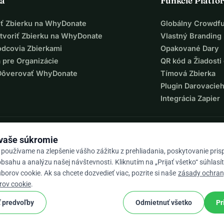
ka
Funkcie Platfo
iť Zbierku na WhyDonate
Globálny Crowdf
tvoriť Zbierku na WhyDonate
Vlastný Branding
odcovia Zbierkami
Opakované Dary
 pre Organizácie
QR kód a Žiadosti 
Dôverovať WhyDonate
Tímová Zbierka
Plugin Darovacie
Integrácia Zapier
 vaše súkromie
 používame na zlepšenie vášho zážitku z prehliadania, poskytovanie pri
bsahu a analýzu našej návštevnosti. Kliknutím na „Prijať všetko“ súhlasí
orov cookie. Ak sa chcete dozvedieť viac, pozrite si naše
zásady ochra
9 / 5 na základe 500+ recenzií
rov cookie
.
 predvoľby
Odmietnuť všetko
Pr
cookie
né podmienky
Nastavenia súborov cookie.