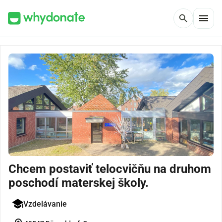
menu
search
Chcem postaviť telocvičňu na druhom
poschodí materskej školy.
Vzdelávanie