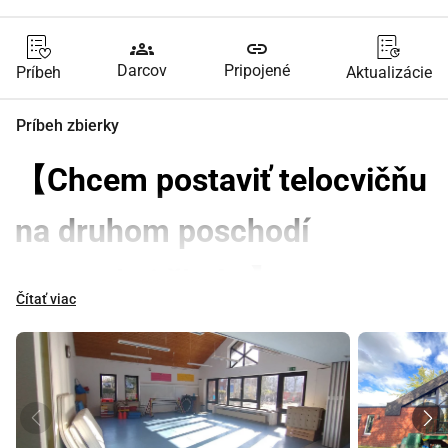
groups
link
Darcov
Pripojené
Príbeh
Aktualizácie
Príbeh zbierky
【Chcem postaviť telocvičňu 
na druhom poschodí 
materskej školy.】
Čítať viac
Poďme na to! Vytvorme budúcnosť 
pre naše deti! Spoločne！
Prevádzkujeme japonskú materskú školu v Düsseldorfe, 
Nemecko.