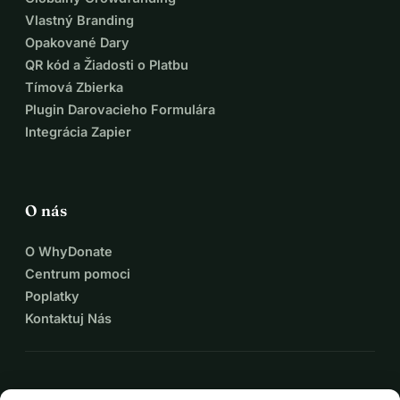
adekvátnu fyzickú aktivitu a bezpečné prostredie.
Vlastný Branding
Je dôležité podporovať deti, aby si mohli užívať a rásť 
Opakované Dary
prostredníctvom cvičenia.
QR kód a Žiadosti o Platbu
Tímová Zbierka
Plugin Darovacieho Formulára
Poďme na to! Vytvorme 
Integrácia Zapier
budúcnosť pre naše deti! 
O nás
Spoločne！
O WhyDonate
Centrum pomoci
Ďakujem za prečítanie.
Poplatky
thank you for reading.
Kontaktuj Nás
expand_more
Viac zdrojov