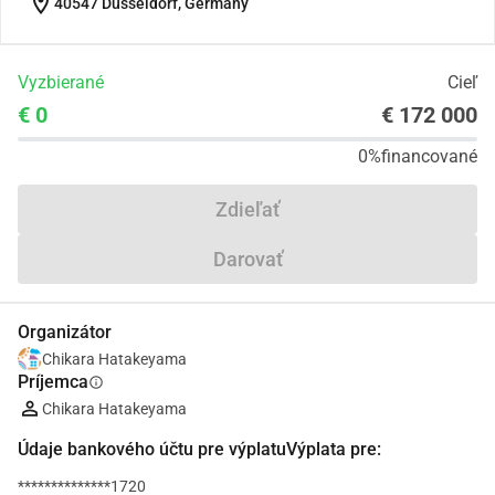
location_on
40547 Düsseldorf, Germany
Vyzbierané
Cieľ
€ 0
€ 172 000
0%
financované
Zdieľať
Darovať
Organizátor
Chikara Hatakeyama
Príjemca
info
Chikara Hatakeyama
Údaje bankového účtu pre výplatuVýplata pre:
**************1720