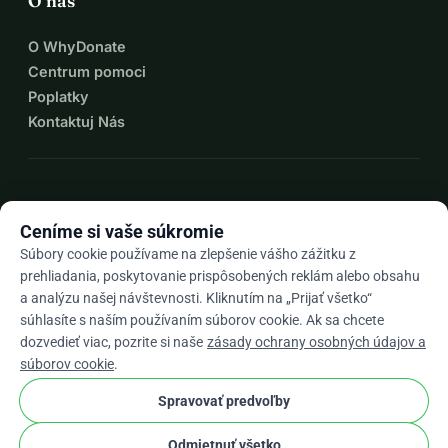
O nás
O WhyDonate
Centrum pomoci
Poplatky
Kontaktuj Nás
expand_more
Viac zdrojov
Ceníme si vaše súkromie
Súbory cookie používame na zlepšenie vášho zážitku z
prehliadania, poskytovanie prispôsobených reklám alebo obsahu
a analýzu našej návštevnosti. Kliknutím na „Prijať všetko“
arrow_drop_down
Sk
súhlasíte s naším používaním súborov cookie. Ak sa chcete
dozvedieť viac, pozrite si naše
zásady ochrany osobných údajov a
★★★★★
4,9 / 5 na základe 500+ recenzií
súborov cookie
.
Spravovať predvoľby
© 2012–2026
WhyDonate
Súkromie a cookies
Odmietnuť všetko