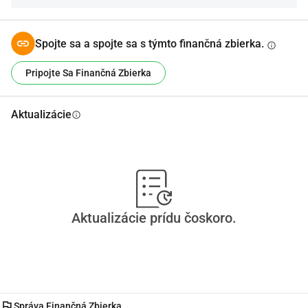
Spojte sa a spojte sa s týmto finančná zbierka.
info
Pripojte Sa Finančná Zbierka
Aktualizácie
info
Aktualizácie prídu čoskoro.
flag
Správa Finančná Zbierka