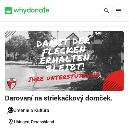
menu
search
Darovaní na striekačkový domček.
Umenie a Kultúra
location_on
Uhingen, Deutschland