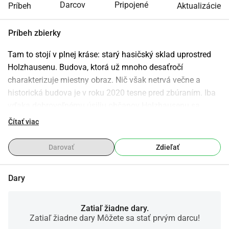
Darcov
Pripojené
Príbeh
Aktualizácie
Príbeh zbierky
Tam to stojí v plnej kráse: starý hasičský sklad uprostred 
Holzhausenu. Budova, ktorá už mnoho desaťročí 
charakterizuje miestny obraz. Nič však netrvá večne a 
historická budova je v roku 2020 tesne pred zbúraním. Iba 
vďaka dobrovoľnému úsiliu občanov Holzhausenu sa 
podarilo v spolupráci so správou mesta a obecným 
Čítať viac
zastupiteľstvom vypracovať koncept, ktorý postupne 
zrekonštruuje budovu a opäť ju naplní životom. Prvým 
Darovať
Zdieľať
krokom k zachovaniu hasičskej zbrojnice je založenie novej 
organizácie, ktorej hlavnou úlohou bude rekonštrukcia 
Dary
budovy a vytvorenie budúceho koncepčného využitia.
Zatiaľ žiadne dary.
Zatiaľ žiadne dary Môžete sa stať prvým darcu!