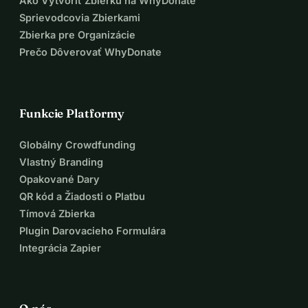
Ako Vytvoriť Zbierku na WhyDonate
Sprievodcovia Zbierkami
Zbierka pre Organizácie
Prečo Dôverovať WhyDonate
Funkcie Platformy
Globálny Crowdfunding
Vlastný Branding
Opakované Dary
QR kód a Žiadosti o Platbu
Tímová Zbierka
Plugin Darovacieho Formulára
Integrácia Zapier