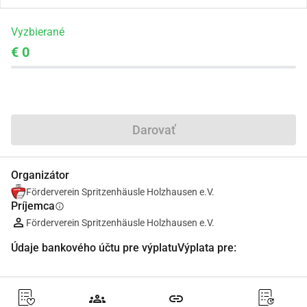
Vyzbierané
€ 0
Zdieľať
Darovať
Organizátor
Förderverein Spritzenhäusle Holzhausen e.V.
Príjemca
info
Förderverein Spritzenhäusle Holzhausen e.V.
Údaje bankového účtu pre výplatuVýplata pre:
groups
link