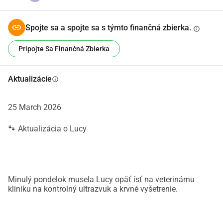
konečne dostane pokoj, starostlivosť a lásku, ktorú si 
zaslúži.Ďakujeme všetkým, ktorí chcú Lucy pomôcť alebo 
Spojte sa a spojte sa s týmto finančná zbierka.
zdieľať túto správu.Aj to pre ňu znamená nesmierne veľa.
info
Pripojte Sa Finančná Zbierka
Aktualizácie
info
25 March 2026
🐾 Aktualizácia o Lucy
Minulý pondelok musela Lucy opäť ísť na veterinárnu
kliniku na kontrolný ultrazvuk a krvné vyšetrenie.