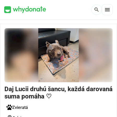
menu
search
Daj Lucii druhú šancu, každá darovaná
suma pomáha ♡
Zvieratá