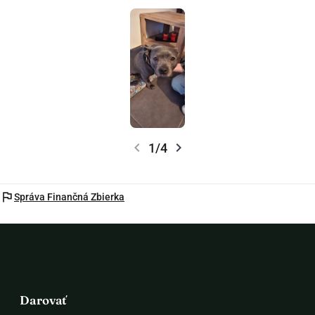
chevron_left
chevron_right
1/4
flag
Správa Finančná Zbierka
Darovať