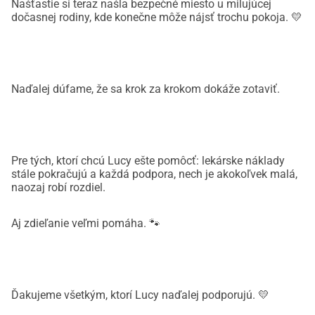
Našťastie si teraz našla bezpečné miesto u milujúcej
dočasnej rodiny, kde konečne môže nájsť trochu pokoja. 💛
Naďalej dúfame, že sa krok za krokom dokáže zotaviť.
Pre tých, ktorí chcú Lucy ešte pomôcť: lekárske náklady
stále pokračujú a každá podpora, nech je akokoľvek malá,
naozaj robí rozdiel.
Aj zdieľanie veľmi pomáha. 🐾
Ďakujeme všetkým, ktorí Lucy naďalej podporujú. 💛