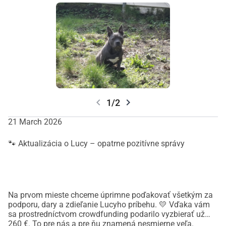
chevron_left
chevron_right
1/2
21 March 2026
🐾 Aktualizácia o Lucy – opatrne pozitívne správy
Na prvom mieste chceme úprimne poďakovať všetkým za
podporu, dary a zdieľanie Lucyho príbehu. 💛 Vďaka vám
sa prostredníctvom crowdfunding podarilo vyzbierať už
260 €. To pre nás a pre ňu znamená nesmierne veľa.