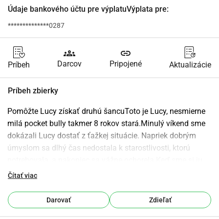
Údaje bankového účtu pre výplatuVýplata pre:
**************0287
groups
link
Darcov
Pripojené
Príbeh
Aktualizácie
Príbeh zbierky
Pomôžte Lucy získať druhú šancuToto je Lucy, nesmierne 
milá pocket bully takmer 8 rokov stará.Minulý víkend sme 
dokázali Lucy dostať z ťažkej situácie. Napriek dobrým 
úmyslom sa dlhý čas nedostala k starostlivosti, ktorú 
potrebovala, a nakoniec sa vážne ochorela.Keď sme si ju 
vyzdvihli, jej stav bol tak znepokojujúci, že ju bolo treba 
Čítať viac
okamžite odviesť k veterinárovi. Tam sa rýchlo ukázalo, 
aké vážne to bolo: Lucy musela byť urgentne 
Darovať
Zdieľať
hospitalizovaná a dostala transfúziu krvi, aby sa 