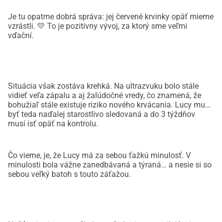
Je tu opatrne dobrá správa: jej červené krvinky opäť mierne
vzrástli. 💛 To je pozitívny vývoj, za ktorý sme veľmi
vďační.
Situácia však zostáva krehká. Na ultrazvuku bolo stále
vidieť veľa zápalu a aj žalúdočné vredy, čo znamená, že
bohužiaľ stále existuje riziko nového krvácania. Lucy musí
byť teda naďalej starostlivo sledovaná a do 3 týždňov
musí ísť opäť na kontrolu.
Čo vieme, je, že Lucy má za sebou ťažkú minulosť. V
minulosti bola vážne zanedbávaná a týraná… a nesie si so
sebou veľký batoh s touto záťažou.