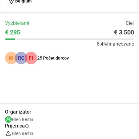
location_on
Belgium
Vyzbierané
Cieľ
€ 295
€ 3 500
8,4%
financované
KI
RO
FI
25
Počet darcov
Zdieľať
Darovať
Organizátor
Ellen Bertin
Príjemca
info
Ellen Bertin