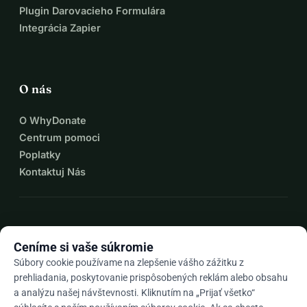
Plugin Darovacieho Formulára
Integrácia Zapier
O nás
O WhyDonate
Centrum pomoci
Poplatky
Kontaktuj Nás
expand_more
Viac zdrojov
Ceníme si vaše súkromie
Súbory cookie používame na zlepšenie vášho zážitku z
prehliadania, poskytovanie prispôsobených reklám alebo obsahu
a analýzu našej návštevnosti. Kliknutím na „Prijať všetko“