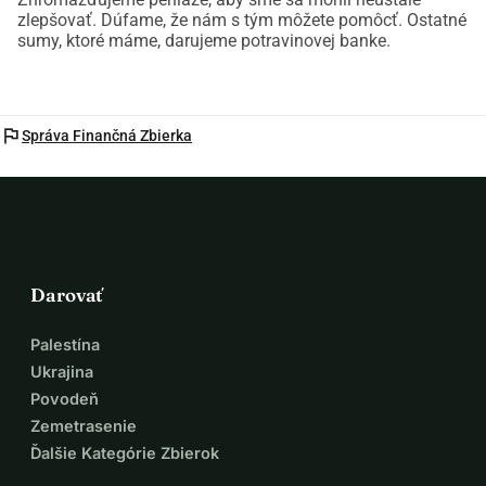
zlepšovať. Dúfame, že nám s tým môžete pomôcť. Ostatné
sumy, ktoré máme, darujeme potravinovej banke.
flag
Správa Finančná Zbierka
Darovať
Palestína
Ukrajina
Povodeň
Zemetrasenie
Ďalšie Kategórie Zbierok