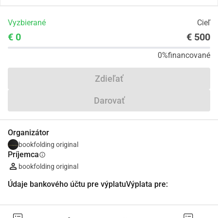
Vyzbierané
Cieľ
€ 0
€ 500
0%
financované
Zdieľať
Darovať
Organizátor
bookfolding original
Príjemca
info
bookfolding original
Údaje bankového účtu pre výplatuVýplata pre: