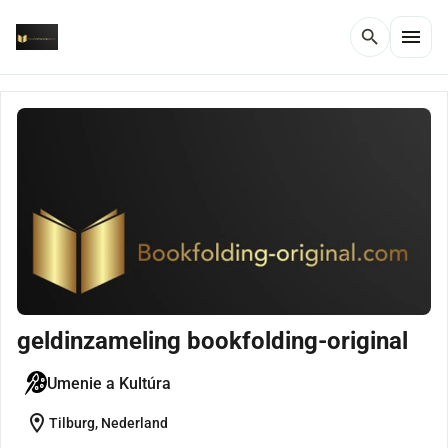
menu
search
geldinzameling bookfolding-original
Umenie a Kultúra
location_on
Tilburg, Nederland