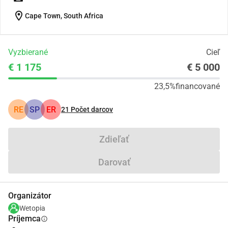
location_on
Cape Town, South Africa
Vyzbierané
Cieľ
€ 1 175
€ 5 000
23,5%
financované
RE
SP
ER
21
Počet darcov
Zdieľať
Darovať
Organizátor
Wetopia
Príjemca
info