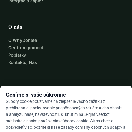
Integrácia Zapier
O nás
O WhyDonate
Centrum pomoci
Poplatky
Kontaktuj Nás
expand_more
Viac zdrojov
Ceníme si vaše súkromie
Súbory cookie používame na zlepšenie vášho zážitku z
prehliadania, poskytovanie prispôsobených reklám alebo obsahu
a analýzu našej návštevnosti. Kliknutím na „Prijať všetko“
arrow_drop_down
Sk
súhlasíte s naším používaním súborov cookie. Ak sa chcete
dozvedieť viac, pozrite si naše
zásady ochrany osobných údajov a
★★★★★
4,9 / 5 na základe 500+ recenzií