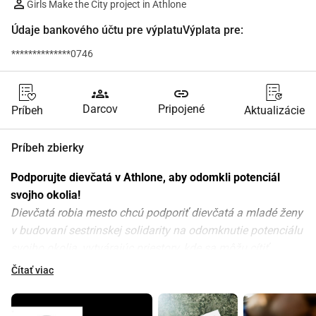
Girls Make the City project in Athlone
Údaje bankového účtu pre výplatuVýplata pre:
**************0746
groups
link
Darcov
Pripojené
Príbeh
Aktualizácie
Príbeh zbierky
Podporujte dievčatá v Athlone, aby odomkli potenciál 
svojho okolia!
Dievčatá robia mesto chcú podporiť dievčatá a mladé ženy 
v budovaní sestrinskej solidarity na odomknutie potenciálu 
svojho okolia, vytvárajúc priestory, kde sa môžu cítiť 
slobodne, bezpečne a šťastne.
Čítať viac
Chceme začať novú kapitolu Dievčatá robia mesto v 
Athlone
, rozmanitej, zmiešanej a farebnej komunite v 