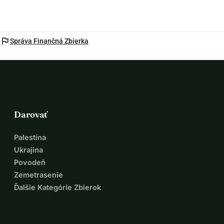
flag
Správa Finančná Zbierka
Darovať
Palestína
Ukrajina
Povodeň
Zemetrasenie
Ďalšie Kategórie Zbierok