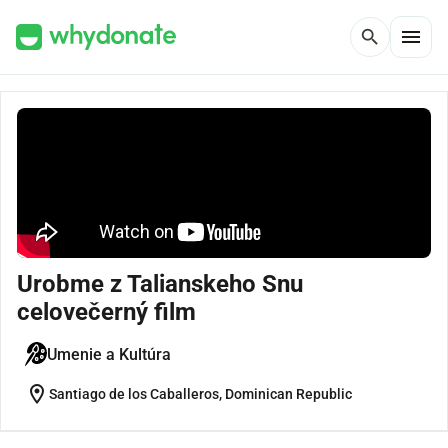
menu
search
Urobme z Talianskeho Snu
celovečerný film
Umenie a Kultúra
location_on
Santiago de los Caballeros, Dominican Republic