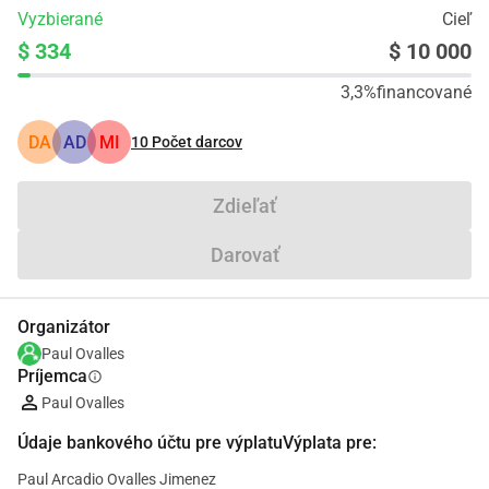
Vyzbierané
Cieľ
$ 334
$ 10 000
3,3%
financované
DA
AD
MI
10
Počet darcov
Zdieľať
Darovať
Organizátor
Paul Ovalles
Príjemca
info
Paul Ovalles
Údaje bankového účtu pre výplatuVýplata pre:
Paul Arcadio Ovalles Jimenez