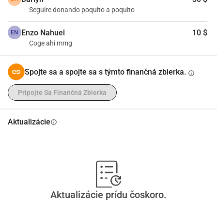
Seguire donando poquito a poquito
Enzo Nahuel
10 $
EN
Coge ahi mmg
Spojte sa a spojte sa s týmto finančná zbierka.
info
Pripojte Sa Finančná Zbierka
Aktualizácie
info
Aktualizácie prídu čoskoro.