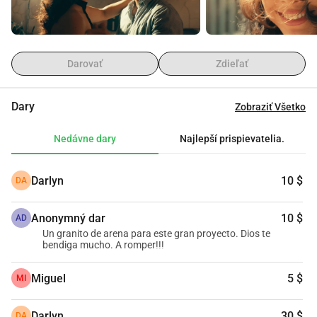
hlavných kinách v krajine.
Darovať
Zdieľať
Dary
Zobraziť Všetko
Nedávne dary
Najlepší prispievatelia.
Darlyn
10 $
DA
Anonymný dar
10 $
AD
Un granito de arena para este gran proyecto. Dios te
bendiga mucho. A romper!!!
Miguel
5 $
MI
Darlyn
30 $
DA