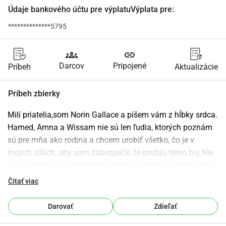
Údaje bankového účtu pre výplatuVýplata pre:
**************5795
groups
link
Darcov
Pripojené
Príbeh
Aktualizácie
Príbeh zbierky
Milí priatelia,som Norin Gallace a píšem vám z hĺbky srdca. 
Hamed, Amna a Wissam nie sú len ľudia, ktorých poznám 
sú pre mňa ako rodina a chcem urobiť všetko, čo je v 
mojich silách, aby som zabezpečil, že prežijú tento boj.Nie 
sú len preživší; sú príkladmi odolnosti, lásky a neochvejnej 
nádeje. Kedysi žili krásny, pokojný život v Gaze Hamed im 
Čítať viac
postavil dokonalý domov a v práci ako zdravotná sestra sa 
mu darilo, mal veľké sny pre svoju rodinu. Jeho najväčším 
Darovať
Zdieľať
cieľom vždy bolo zabezpečiť, aby boli Amna a Wissam 