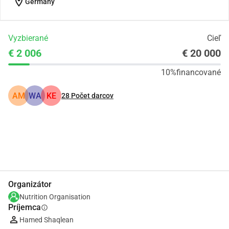
location_on
Germany
Vyzbierané
Cieľ
€ 2 006
€ 20 000
10%
financované
AM
WA
KE
28
Počet darcov
Zdieľať
Darovať
Organizátor
Nutrition Organisation
Príjemca
info
Hamed Shaqlean