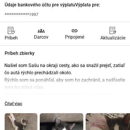
Údaje bankového účtu pre výplatuVýplata pre:
**************1997
groups
link
Darcov
Pripojené
Príbeh
Aktualizácie
Príbeh zbierky
Našiel som Sašu na okraji cesty, ako sa snažil prejsť, zatiaľ 
čo autá rýchlo prechádzali okolo.
Rýchlo som sa ponáhľal, aby som ho zachránil, a našťastie 
som ho stihol včas.
Ale keď som ho zdvihol, uvedomil som si, že niečo je 
strašne zle.
Čítať viac
Neprechádzal správne, pretože má dve amputované nohy.
Nap despite everything, bol pokojný a vzal som ho domov.