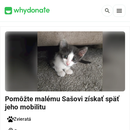
menu
search
Pomôžte malému Sašovi získať späť
jeho mobilitu
Zvieratá