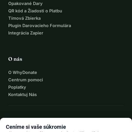
v jeho veku, pretože suma je veľká a
Opakované Dary
dúfame, že vyzbierame peniaze, kým dosiahne dospelosť, 
QR kód a Žiadosti o Platbu
aby sme mu mohli poskytnúť kvalitný a šťastný život.
Tímová Zbierka
Plugin Darovacieho Formulára
Pravidelne vás budeme informovať fotografiami a videami 
Integrácia Zapier
malého Sašu,
je to najmenej, čo môžeme urobiť za vašu štedrú 
darcovstvo.
O nás
O WhyDonate
Centrum pomoci
Poplatky
Kontaktuj Nás
expand_more
Viac zdrojov
Ceníme si vaše súkromie