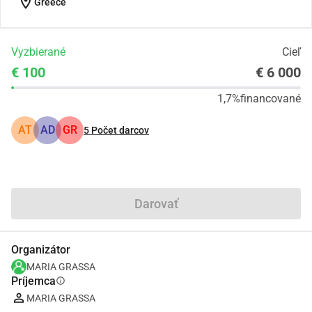
location_on
Greece
Vyzbierané
Cieľ
€ 100
€ 6 000
1,7%
financované
AT
AD
GR
5
Počet darcov
Zdieľať
Darovať
Organizátor
MARIA GRASSA
Príjemca
info
MARIA GRASSA