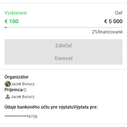
Vyzbierané
Cieľ
€ 100
€ 5 000
2%
financované
Zdieľať
Darovať
Organizátor
Jacek Borucz
Príjemca
info
Jacek Borucz
Údaje bankového účtu pre výplatuVýplata pre:
**************9736