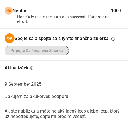
horský život. Ak máte záujem o život bez elektriny, rád sa 
Neuton
100 €
NE
podelím o tipy a postrehy! Môžete sledovať moju cestu na 
Hopefully this is the start of a successful fundraising
mojom YouTube kanáli, Off Grid Living Bulgaria, kde 
effort.
dokumentujem vrcholy a pády tohto životného štýlu.Každá 
podpora znamená svet. Ďakujem, že mi pomáhate udržať 
Spojte sa a spojte sa s týmto finančná zbierka.
info
dobrodružstvo nažive!
Pripojte Sa Finančná Zbierka
Aktualizácie
info
9 September 2025
Ďakujem za akúkoľvek podporu.
Ak ste nablízku a máte nejaký lacný jeep alebo jeep, ktorý
už nepotrebujete, dajte mi prosím vedieť.