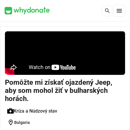
menu
search
Pomôžte mi získať ojazdený Jeep,
aby som mohol žiť v bulharských
horách.
Kríza a Núdzový stav
location_on
Bulgaria