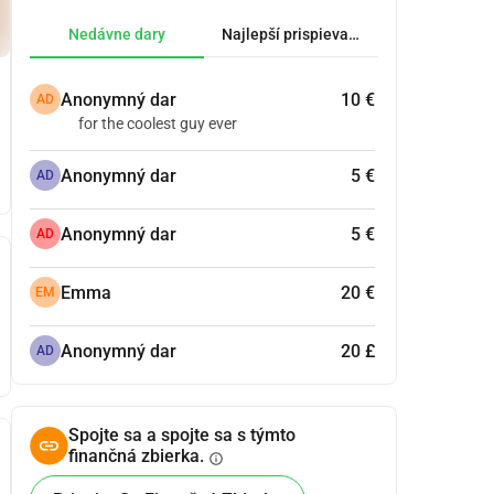
Nedávne dary
Najlepší prispievatelia.
Anonymný dar
10 €
AD
for the coolest guy ever
Anonymný dar
5 €
AD
Anonymný dar
5 €
AD
Emma
20 €
EM
Anonymný dar
20 £
AD
Spojte sa a spojte sa s týmto
finančná zbierka.
info