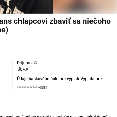
ns chlapcovi zbaviť sa niečoho
ne)
Príjemca
info
A.K
Údaje bankového účtu pre výplatuVýplata pre:
**************4581
m svoj malý príbeh v skratke, pretože nie som veľmi dobrý s 