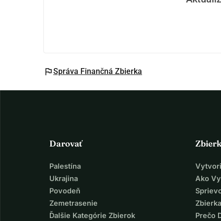
že existuje a stará sa o seba navzájom.
flag
Správa Finančná Zbierka
Darovať
Zbier
Palestína
Vytvor
Ukrajina
Ako Vy
Povodeň
Spriev
Zemetrasenie
Zbierka
Ďalšie Kategórie Zbierok
Prečo 