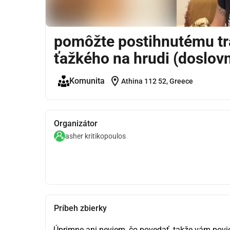
pomôžte postihnutému tra
ťažkého na hrudi (doslov
location_on
Komunita
Athina 112 52, Greece
Organizátor
asher kritikopoulos
Príbeh zbierky
Úprimne ani neviem, čo povedať, takže vám povie