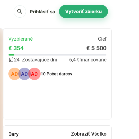
search
Prihlásiť sa
Vytvoriť zbierku
Vyzbierané
Cieľ
€ 354
€ 5 500
24
Zostávajúce dni
6,4%
financované
AD
AD
AD
10
Počet darcov
Zdieľať
Darovať
Zobraziť Všetko
Dary