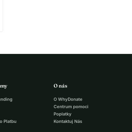
rmy
O nás
unding
O WhyDonate
Centrum pomoci
Poplatky
o Platbu
Kontaktuj Nás