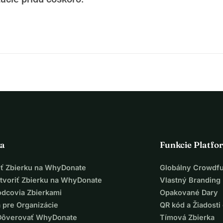
ka
Funkcie Platfo
iť Zbierku na WhyDonate
Globálny Crowdf
tvoriť Zbierku na WhyDonate
Vlastný Branding
odcovia Zbierkami
Opakované Dary
 pre Organizácie
QR kód a Žiadosti 
Dôverovať WhyDonate
Tímová Zbierka