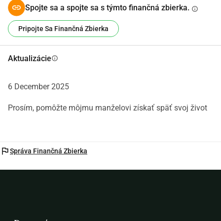
Spojte sa a spojte sa s týmto finančná zbierka.
info
Pripojte Sa Finančná Zbierka
Aktualizácie
info
6 December 2025
Prosím, pomôžte môjmu manželovi získať späť svoj život
flag
Správa Finančná Zbierka