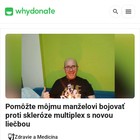
menu
search
Pomôžte môjmu manželovi bojovať
proti skleróze multiplex s novou
liečbou
Zdravie a Medicína