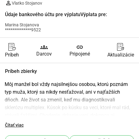
Vlatko Stojanov
Údaje bankového účtu pre výplatuVýplata pre:
Marina Stojanova
**************9522
groups
link
Darcov
Pripojené
Príbeh
Aktualizácie
Príbeh zbierky
Môj manžel bol vždy najsilnejšou osobou, ktorú poznám 
typ muža, ktorý sa nikdy nesťažoval, ani v najťažších 
dňoch. Ale život sa zmenil, keď mu diagnostikovali 
sklerózu multiplex. Kúsok po kúsku sa veci, ktoré mal rád, 
stávali ťažšími. Chodenie, držanie vecí, dokonca aj 
jednoduché každodenné úlohy začali vyžadovať viac sily, 
Čítať viac
než jeho telo dokázalo poskytnúť.Skúsili sme všetko, čo 
bolo k dispozícii, ale pokrok bol pomalý a nádej sa 