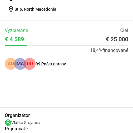
location_on
Štip, North Macedonia
Vyzbierané
Cieľ
€ 4 589
€ 25 000
18,4%
financované
AD
MA
DO
99
Počet darcov
Zdieľať
Darovať
Organizátor
Vlatko Stojanov
Príjemca
info