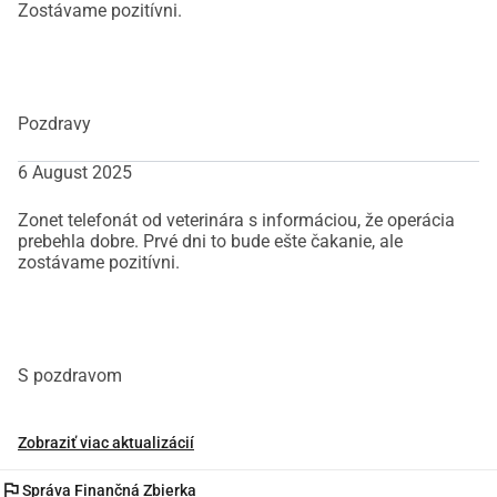
Zostávame pozitívni.
Pozdravy
6 August 2025
Zonet telefonát od veterinára s informáciou, že operácia
prebehla dobre. Prvé dni to bude ešte čakanie, ale
zostávame pozitívni.
S pozdravom
Zobraziť viac aktualizácií
flag
Správa Finančná Zbierka