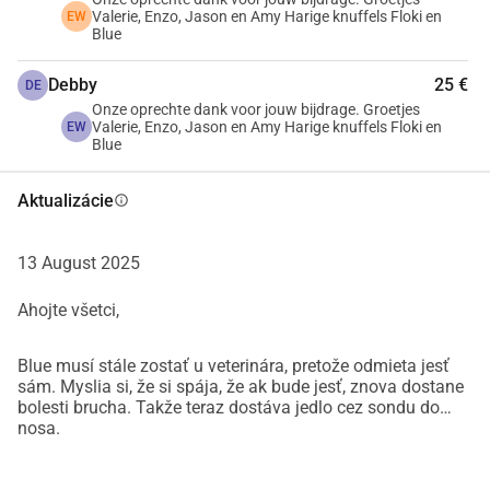
Valerie, Enzo, Jason en Amy Harige knuffels Floki en
EW
Blue
Debby
25 €
DE
Onze oprechte dank voor jouw bijdrage. Groetjes
Valerie, Enzo, Jason en Amy Harige knuffels Floki en
EW
Blue
Aktualizácie
info
13 August 2025
Ahojte všetci,
Blue musí stále zostať u veterinára, pretože odmieta jesť
sám. Myslia si, že si spája, že ak bude jesť, znova dostane
bolesti brucha. Takže teraz dostáva jedlo cez sondu do
nosa.