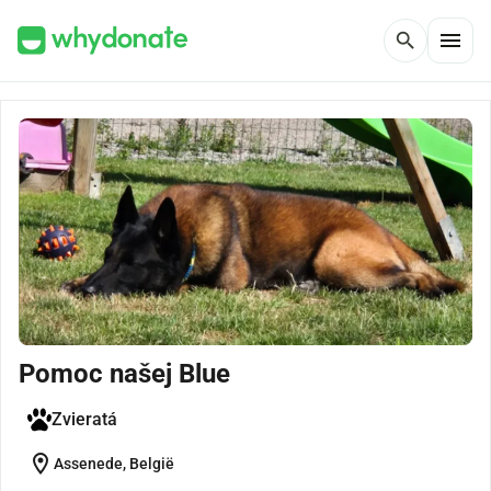
menu
search
Pomoc našej Blue
Zvieratá
location_on
Assenede, België