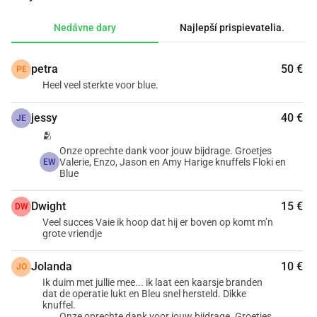
pozdravom,Valerie, Enzo, Jason a AmyA so srstnatými 
pozdravmi,Blue a Floki
Nedávne dary
Najlepší prispievatelia.
petra
50 €
PE
Heel veel sterkte voor blue.
jessy
40 €
JE
🫂
Onze oprechte dank voor jouw bijdrage. Groetjes
Valerie, Enzo, Jason en Amy Harige knuffels Floki en
EW
Blue
Dwight
15 €
DW
Veel succes Vaie ik hoop dat hij er boven op komt m’n
grote vriendje
Jolanda
10 €
JO
Ik duim met jullie mee... ik laat een kaarsje branden
dat de operatie lukt en Bleu snel hersteld. Dikke
knuffel.
Onze oprechte dank voor jouw bijdrage. Groetjes