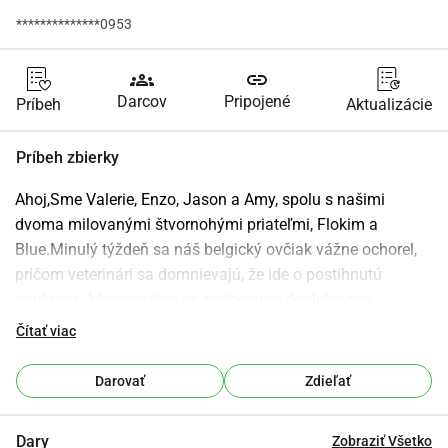
**************0953
groups
link
Darcov
Pripojené
Príbeh
Aktualizácie
Príbeh zbierky
Ahoj,Sme Valerie, Enzo, Jason a Amy, spolu s našimi 
dvoma milovanými štvornohými priateľmi, Flokim a 
Blue.Minulý týždeň sa náš belgický ovčiak vážne ochorel, 
pričom veterinári sa domnievajú, že ide o postihnutú 
pankreas. Momentálne sa zaoberáme doplnkovým 
vyšetrením, keďže aktuálna liečba bohužiaľ nezaberá. To 
Čítať viac
so sebou nesie značné náklady, a preto sa obraciame s 
láskyplnou výzvou na všetkých, pretože každý malý 
Darovať
Zdieľať
príspevok je srdečne vítaný.Už teraz sme vám veľmi vďační 
za všetku podporu, ktorú môžeme prijímať.S priateľským 
Dary
Zobraziť Všetko