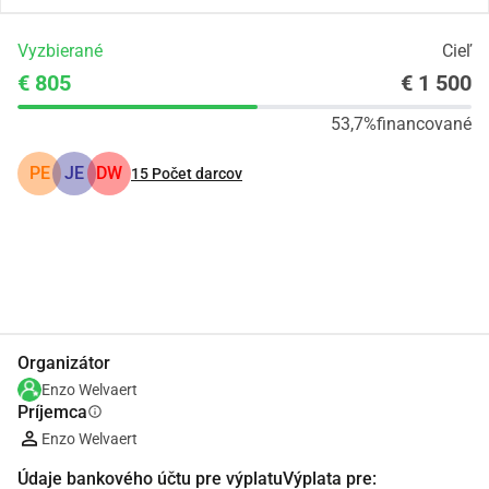
Vyzbierané
Cieľ
€ 805
€ 1 500
53,7%
financované
PE
JE
DW
15
Počet darcov
Zdieľať
Darovať
Organizátor
Enzo Welvaert
Príjemca
info
Enzo Welvaert
Údaje bankového účtu pre výplatuVýplata pre: