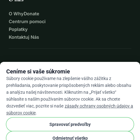
O WhyDonate
Centrum pomoci
Poplatky
Kontaktuj Nás
expand_more
Viac zdrojov
Ceníme si vaše súkromie
Súbory cookie používame na zlepšenie vášho zážitku z
prehliadania, poskytovanie prispôsobených reklám alebo obsahu
a analýzu našej návštevnosti. Kliknutím na „Prijať všetko“
arrow_drop_down
Sk
súhlasíte s naším používaním súborov cookie. Ak sa chcete
dozvedieť viac, pozrite si naše
zásady ochrany osobných údajov a
★★★★★
4,9 / 5 na základe 500+ recenzií
súborov cookie
.
Spravovať predvoľby
© 2012–2026
WhyDonate
Súkromie a cookies
Odmietnuť všetko