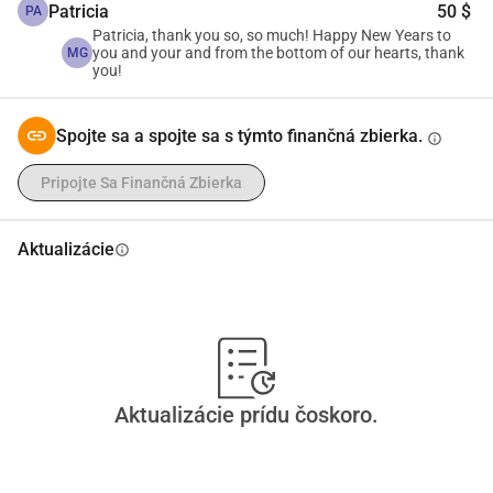
Patricia
50 $
PA
Patricia, thank you so, so much! Happy New Years to
you and your and from the bottom of our hearts, thank
MG
you!
Spojte sa a spojte sa s týmto finančná zbierka.
info
Pripojte Sa Finančná Zbierka
Aktualizácie
info
Aktualizácie prídu čoskoro.