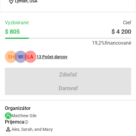
location_on
Lyman, USA
Vyzbierané
Cieľ
$ 805
$ 4 200
19,2%
financované
SH
WI
LA
13
Počet darcov
Zdieľať
Darovať
Organizátor
Matthew Gile
Príjemca
info
Alex, Sarah, and Macy