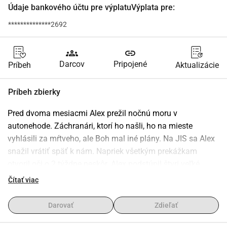
Údaje bankového účtu pre výplatuVýplata pre:
**************2692
groups
link
Darcov
Pripojené
Príbeh
Aktualizácie
Príbeh zbierky
Pred dvoma mesiacmi Alex prežil nočnú moru v 
autonehode. Záchranári, ktorí ho našli, ho na mieste 
vyhlásili za mŕtveho, ale Boh mal iné plány. Na JIS sa Alex 
snažil vrátiť späť k nám. Napriek všetkým prekážkam 
otvoril oči o 2 týždne neskôr. Alex podstúpil štyri veľké 
operácie, ktoré trvali spolu 22 hodín. Teraz nosí 66 kusov 
Čítať viac
hardvéru, ktoré držia pohromade jeho mnohé zlomené 
kosti. A predsa, napriek všetkému, je doma. Tento zázrak 
Darovať
Zdieľať
znamená zlomový bod v jeho ťažkom príbehu. Boj o 