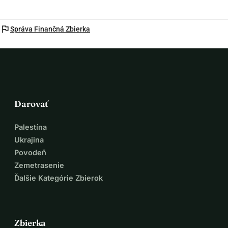
flag
Správa Finančná Zbierka
Darovať
Palestína
Ukrajina
Povodeň
Zemetrasenie
Ďalšie Kategórie Zbierok
Zbierka